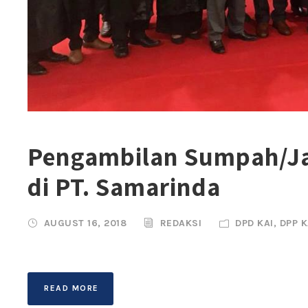
Pengambilan Sumpah/Jan
di PT. Samarinda
AUGUST 16, 2018
REDAKSI
DPD KAI
,
DPP K
READ MORE