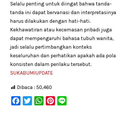
Selalu penting untuk diingat bahwa tanda-
tanda ini dapat bervariasi dan interpretasinya
harus dilakukan dengan hati-hati.
Kekhawatiran atau kecemasan pribadi juga
dapat mempengaruhi bahasa tubuh wanita,
jadi selalu pertimbangkan konteks
keseluruhan dan perhatikan apakah ada pola
konsisten dalam perilaku tersebut.
SUKABUMIUPDATE
Dibaca :
50,460
F
T
W
Pi
Li
a
wi
h
nt
n
c
tt
at
er
e
e
er
s
e