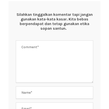
b
A
st
o
p
Silahkan tinggalkan komentar tapi jangan
gunakan kata-kata kasar. Kita bebas
o
p
berpendapat dan tetap gunakan etika
k
sopan santun.