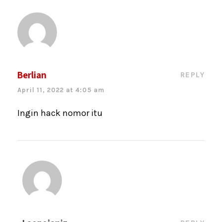
o
p
k
Berlian
REPLY
April 11, 2022 at 4:05 am
Ingin hack nomor itu