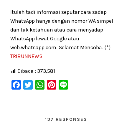
Itulah tadi informasi seputar cara sadap
WhatsApp hanya dengan nomor WA simpel
dan tak ketahuan atau cara menyadap
WhatsApp lewat Google atau
web.whatsapp.com. Selamat Mencoba. (*)
TRIBUNNEWS
Dibaca :
373,581
F
T
W
Pi
Li
a
wi
h
nt
n
c
tt
at
er
e
e
er
s
e
137 RESPONSES
b
A
st
o
p