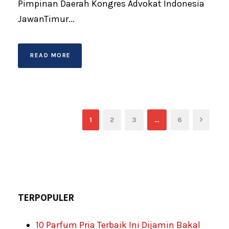
Pimpinan Daerah Kongres Advokat Indonesia
JawanTimur...
READ MORE
1
2
3
…
6
TERPOPULER
10 Parfum Pria Terbaik Ini Dijamin Bakal