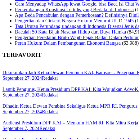
Cara Menyadap WhatsApp lewat Google, bisa Baca Isi Chat 
Perkembangan Konstitusi Tertulis yang Berlaku di Indonesia
(
Apa Beda Pencabulan dengan Pemerkosaan? Definisinya Dinila
Pengertian dan Ciri-ciri Negara Hukum Menurut UUD 1945
(
Tata Urutan Perundang-undangan di Indonesia Disertai Jenis d
Bacalah 50 Kata Bijak Nasehat Hidup dari Buya Hamka
(84,9
Pengertian Peredaran Bruto Wajib Pajak Badan Dalam Perhi
Peran Hukum Dalam Pembangunan Ekonomi Bangsa
(63,988)
TERFAVORIT
Dikukuhkan Jadi Ketua Dewan Pembina KAI, Bamsoet : Pekerjaan
September 27, 2024
Redaksi
Lantik Pengurus, Ketua Presidium DPP KAI: Kita Wujudkan AdvoKA
September 27, 2024
Redaksi
Dihadiri Ketua Dewan Pembina Sekaligus Ketua MPR RI, Penguru
September 27, 2024
Redaksi
Audiensi Presidium DPP KAI – Menkum HAM RI: Kita Mitra Kerja
September 7, 2024
Redaksi