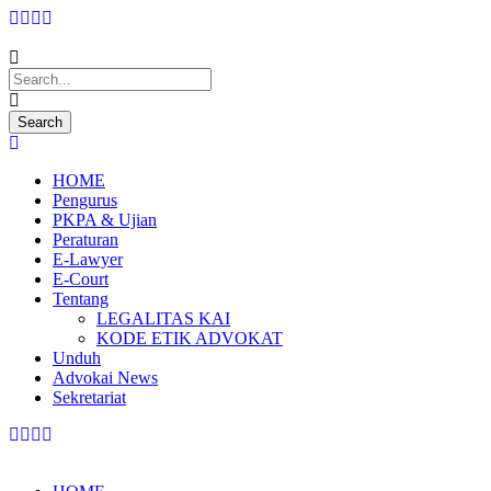
HOME
Pengurus
PKPA & Ujian
Peraturan
E-Lawyer
E-Court
Tentang
LEGALITAS KAI
KODE ETIK ADVOKAT
Unduh
Advokai News
Sekretariat