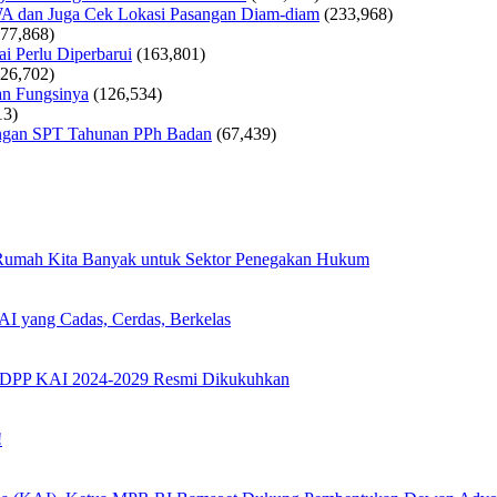
WA dan Juga Cek Lokasi Pasangan Diam-diam
(233,968)
177,868)
i Perlu Diperbarui
(163,801)
126,702)
an Fungsinya
(126,534)
13)
tungan SPT Tahunan PPh Badan
(67,439)
 Rumah Kita Banyak untuk Sektor Penegakan Hukum
I yang Cadas, Cerdas, Berkelas
s DPP KAI 2024-2029 Resmi Dikukuhkan
!