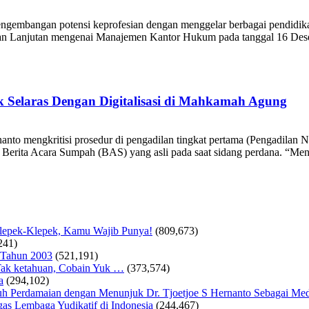
ngembangan potensi keprofesian dengan menggelar berbagai pendidi
n Lanjutan mengenai Manajemen Kantor Hukum pada tanggal 16 Desemb
 Selaras Dengan Digitalisasi di Mahkamah Agung
anto mengkritisi prosedur di pengadilan tingkat pertama (Pengadilan
erita Acara Sumpah (BAS) yang asli pada saat sidang perdana. “Menur
Klepek-Klepek, Kamu Wajib Punya!
(809,673)
241)
 Tahun 2003
(521,191)
ak ketahuan, Cobain Yuk …
(373,574)
a
(294,102)
 Perdamaian dengan Menunjuk Dr. Tjoetjoe S Hernanto Sebagai Med
as Lembaga Yudikatif di Indonesia
(244,467)