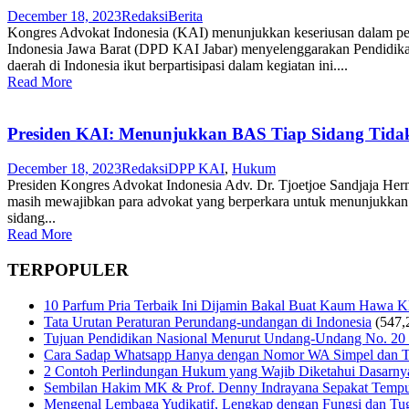
December 18, 2023
Redaksi
Berita
Kongres Advokat Indonesia (KAI) menunjukkan keseriusan dalam pe
Indonesia Jawa Barat (DPD KAI Jabar) menyelenggarakan Pendidika
daerah di Indonesia ikut berpartisipasi dalam kegiatan ini....
Read More
Presiden KAI: Menunjukkan BAS Tiap Sidang Tidak
December 18, 2023
Redaksi
DPP KAI
,
Hukum
Presiden Kongres Advokat Indonesia Adv. Dr. Tjoetjoe Sandjaja Hern
masih mewajibkan para advokat yang berperkara untuk menunjukkan B
sidang...
Read More
TERPOPULER
10 Parfum Pria Terbaik Ini Dijamin Bakal Buat Kaum Hawa 
Tata Urutan Peraturan Perundang-undangan di Indonesia
(547,
Tujuan Pendidikan Nasional Menurut Undang-Undang No. 20
Cara Sadap Whatsapp Hanya dengan Nomor WA Simpel dan T
2 Contoh Perlindungan Hukum yang Wajib Diketahui Dasarny
Sembilan Hakim MK & Prof. Denny Indrayana Sepakat Tempuh
Mengenal Lembaga Yudikatif, Lengkap dengan Fungsi dan Tug