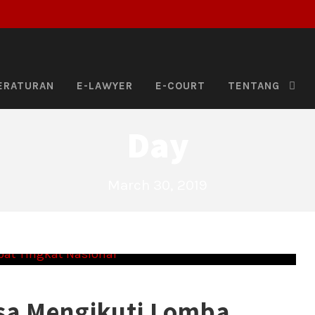
ERATURAN
E-LAWYER
E-COURT
TENTANG
Day
March 30, 2019
a Mengikuti Lomba