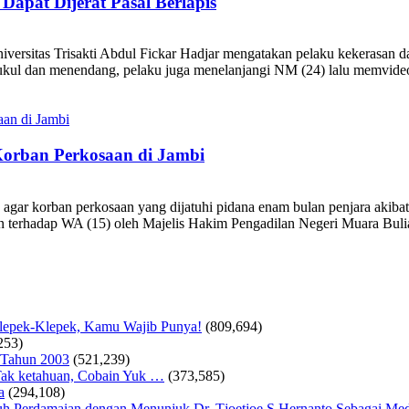
pat Dijerat Pasal Berlapis
 Trisakti Abdul Fickar Hadjar mengatakan pelaku kekerasan dalam
emukul dan menendang, pelaku juga menelanjangi NM (24) lalu memvid
orban Perkosaan di Jambi
agar korban perkosaan yang dijatuhi pidana enam bulan penjara akibat
n terhadap WA (15) oleh Majelis Hakim Pengadilan Negeri Muara Bulia
Klepek-Klepek, Kamu Wajib Punya!
(809,694)
253)
 Tahun 2003
(521,239)
ak ketahuan, Cobain Yuk …
(373,585)
a
(294,108)
 Perdamaian dengan Menunjuk Dr. Tjoetjoe S Hernanto Sebagai Med