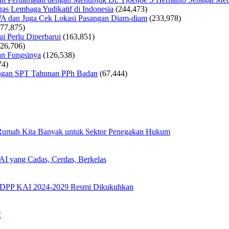
as Lembaga Yudikatif di Indonesia
(244,473)
WA dan Juga Cek Lokasi Pasangan Diam-diam
(233,978)
177,875)
i Perlu Diperbarui
(163,851)
126,706)
an Fungsinya
(126,538)
74)
tungan SPT Tahunan PPh Badan
(67,444)
 Rumah Kita Banyak untuk Sektor Penegakan Hukum
I yang Cadas, Cerdas, Berkelas
s DPP KAI 2024-2029 Resmi Dikukuhkan
!