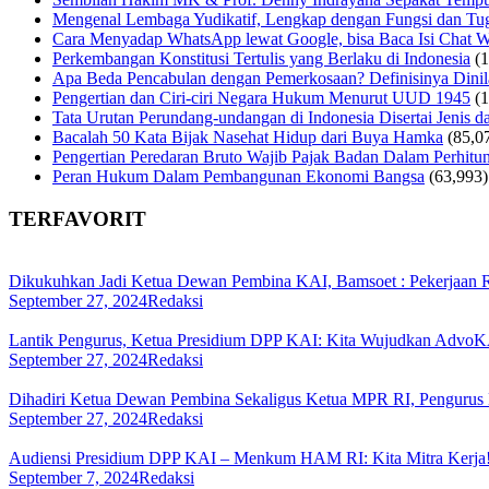
Mengenal Lembaga Yudikatif, Lengkap dengan Fungsi dan Tug
Cara Menyadap WhatsApp lewat Google, bisa Baca Isi Chat 
Perkembangan Konstitusi Tertulis yang Berlaku di Indonesia
(
Apa Beda Pencabulan dengan Pemerkosaan? Definisinya Dinila
Pengertian dan Ciri-ciri Negara Hukum Menurut UUD 1945
(
Tata Urutan Perundang-undangan di Indonesia Disertai Jenis d
Bacalah 50 Kata Bijak Nasehat Hidup dari Buya Hamka
(85,0
Pengertian Peredaran Bruto Wajib Pajak Badan Dalam Perhi
Peran Hukum Dalam Pembangunan Ekonomi Bangsa
(63,993)
TERFAVORIT
Dikukuhkan Jadi Ketua Dewan Pembina KAI, Bamsoet : Pekerjaan
September 27, 2024
Redaksi
Lantik Pengurus, Ketua Presidium DPP KAI: Kita Wujudkan AdvoKA
September 27, 2024
Redaksi
Dihadiri Ketua Dewan Pembina Sekaligus Ketua MPR RI, Penguru
September 27, 2024
Redaksi
Audiensi Presidium DPP KAI – Menkum HAM RI: Kita Mitra Kerja
September 7, 2024
Redaksi