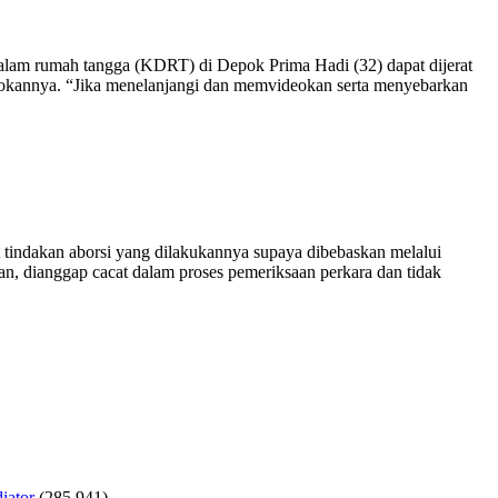
 rumah tangga (KDRT) di Depok Prima Hadi (32) dapat dijerat
eokannya. “Jika menelanjangi dan memvideokan serta menyebarkan
 tindakan aborsi yang dilakukannya supaya dibebaskan melalui
n, dianggap cacat dalam proses pemeriksaan perkara dan tidak
iator
(285,941)