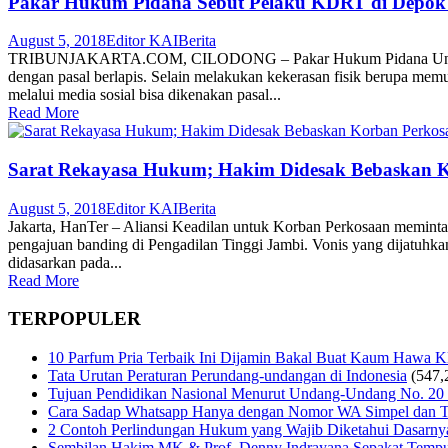
Pakar Hukum Pidana Sebut Pelaku KDRT di Depok Da
August 5, 2018
Editor KAI
Berita
TRIBUNJAKARTA.COM, CILODONG – Pakar Hukum Pidana Universitas
dengan pasal berlapis. Selain melakukan kekerasan fisik berupa m
melalui media sosial bisa dikenakan pasal...
Read More
Sarat Rekayasa Hukum; Hakim Didesak Bebaskan K
August 5, 2018
Editor KAI
Berita
Jakarta, HanTer – Aliansi Keadilan untuk Korban Perkosaan meminta 
pengajuan banding di Pengadilan Tinggi Jambi. Vonis yang dijatuhka
didasarkan pada...
Read More
TERPOPULER
10 Parfum Pria Terbaik Ini Dijamin Bakal Buat Kaum Hawa 
Tata Urutan Peraturan Perundang-undangan di Indonesia
(547,
Tujuan Pendidikan Nasional Menurut Undang-Undang No. 20
Cara Sadap Whatsapp Hanya dengan Nomor WA Simpel dan T
2 Contoh Perlindungan Hukum yang Wajib Diketahui Dasarny
Sembilan Hakim MK & Prof. Denny Indrayana Sepakat Tempuh