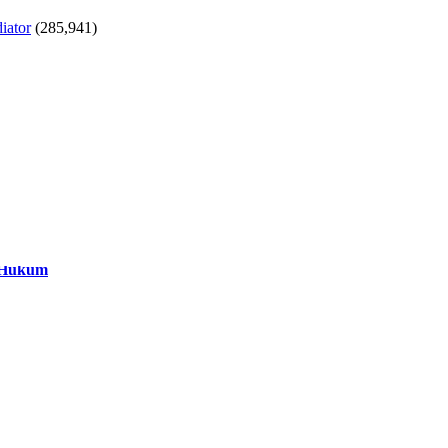
iator
(285,941)
n Hukum