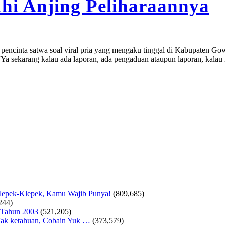
uhi Anjing Peliharaannya
s pencinta satwa soal viral pria yang mengaku tinggal di Kabupaten Go
Ya sekarang kalau ada laporan, ada pengaduan ataupun laporan, kalau it
Klepek-Klepek, Kamu Wajib Punya!
(809,685)
244)
 Tahun 2003
(521,205)
ak ketahuan, Cobain Yuk …
(373,579)