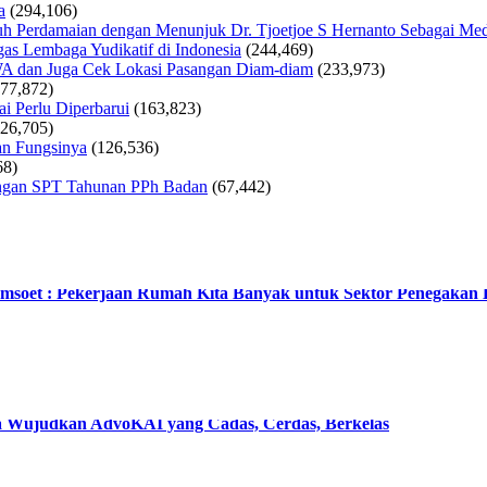
a
(294,106)
 Perdamaian dengan Menunjuk Dr. Tjoetjoe S Hernanto Sebagai Med
as Lembaga Yudikatif di Indonesia
(244,469)
WA dan Juga Cek Lokasi Pasangan Diam-diam
(233,973)
177,872)
i Perlu Diperbarui
(163,823)
126,705)
an Fungsinya
(126,536)
68)
tungan SPT Tahunan PPh Badan
(67,442)
msoet : Pekerjaan Rumah Kita Banyak untuk Sektor Penegaka
ta Wujudkan AdvoKAI yang Cadas, Cerdas, Berkelas