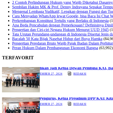
2 Contoh Perlindungan Hukum yang Wajib Diketahui Dasarny
Sembilan Hakim MK & Prof. Denny Indrayana Sepakat Tempuh
Mengenal Lembaga Yudikatif, Lengkap dengan Fungsi dan Tug
Cara Menyadap WhatsApp lewat Google, bisa Baca Isi Chat 
Perkembangan Konstitusi Tertulis yang Berlaku di Indonesia
(
Apa Beda Pencabulan dengan Pemerkosaan? Definisinya Dinila
Pengertian dan Ciri-ciri Negara Hukum Menurut UUD 1945
(
Tata Urutan Perundang-undangan di Indonesia Disertai Jenis d
Bacalah 50 Kata Bijak Nasehat Hidup dari Buya Hamka
(84,9
Pengertian Peredaran Bruto Wajib Pajak Badan Dalam Perhi
Peran Hukum Dalam Pembangunan Ekonomi Bangsa
(63,992)
TERFAVORIT
Dikukuhkan Jadi Ketua Dewan Pembina KAI, Ba
SEPTEMBER 27, 2024
REDAKSI
Lantik Pengurus, Ketua Presidium DPP KAI: Ki
SEPTEMBER 27, 2024
REDAKSI