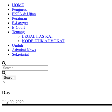
HOME
Pengurus
PKPA & Ujian
Peraturan
E-Lawyer
E-Court
Tentang
LEGALITAS KAI
KODE ETIK ADVOKAT
Unduh
Advokai News
Sekretariat
Day
July 30, 2020