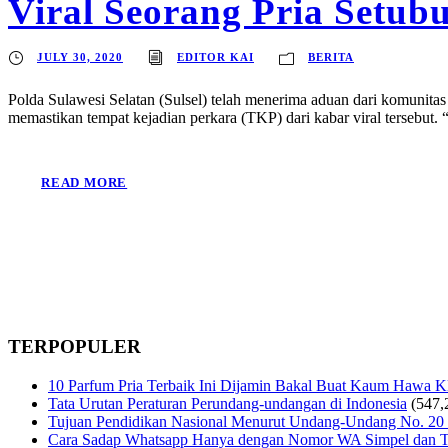
Viral Seorang Pria Setub
JULY 30, 2020
EDITOR KAI
BERITA
Polda Sulawesi Selatan (Sulsel) telah menerima aduan dari komunita
memastikan tempat kejadian perkara (TKP) dari kabar viral tersebut. “
READ MORE
TERPOPULER
10 Parfum Pria Terbaik Ini Dijamin Bakal Buat Kaum Hawa 
Tata Urutan Peraturan Perundang-undangan di Indonesia
(547,
Tujuan Pendidikan Nasional Menurut Undang-Undang No. 20
Cara Sadap Whatsapp Hanya dengan Nomor WA Simpel dan T