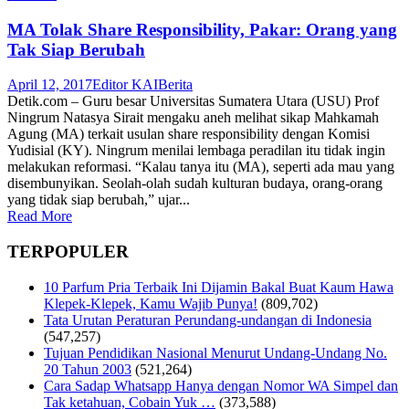
MA Tolak Share Responsibility, Pakar: Orang yang
Tak Siap Berubah
April 12, 2017
Editor KAI
Berita
Detik.com – Guru besar Universitas Sumatera Utara (USU) Prof
Ningrum Natasya Sirait mengaku aneh melihat sikap Mahkamah
Agung (MA) terkait usulan share responsibility dengan Komisi
Yudisial (KY). Ningrum menilai lembaga peradilan itu tidak ingin
melakukan reformasi. “Kalau tanya itu (MA), seperti ada mau yang
disembunyikan. Seolah-olah sudah kulturan budaya, orang-orang
yang tidak siap berubah,” ujar...
Read More
TERPOPULER
10 Parfum Pria Terbaik Ini Dijamin Bakal Buat Kaum Hawa
Klepek-Klepek, Kamu Wajib Punya!
(809,702)
Tata Urutan Peraturan Perundang-undangan di Indonesia
(547,257)
Tujuan Pendidikan Nasional Menurut Undang-Undang No.
20 Tahun 2003
(521,264)
Cara Sadap Whatsapp Hanya dengan Nomor WA Simpel dan
Tak ketahuan, Cobain Yuk …
(373,588)