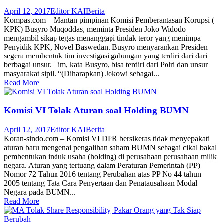
April 12, 2017
Editor KAI
Berita
Kompas.com – Mantan pimpinan Komisi Pemberantasan Korupsi (
KPK) Busyro Muqoddas, meminta Presiden Joko Widodo
mengambil sikap tegas menanggapi tindak teror yang menimpa
Penyidik KPK, Novel Baswedan. Busyro menyarankan Presiden
segera membentuk tim investigasi gabungan yang terdiri dari dari
berbagai unsur. Tim, kata Busyro, bisa terdiri dari Polri dan unsur
masyarakat sipil. “(Diharapkan) Jokowi sebagai...
Read More
Komisi VI Tolak Aturan soal Holding BUMN
April 12, 2017
Editor KAI
Berita
Koran-sindo.com – Komisi VI DPR bersikeras tidak menyepakati
aturan baru mengenai pengalihan saham BUMN sebagai cikal bakal
pembentukan induk usaha (holding) di perusahaan perusahaan milik
negara. Aturan yang tertuang dalam Peraturan Pemerintah (PP)
Nomor 72 Tahun 2016 tentang Perubahan atas PP No 44 tahun
2005 tentang Tata Cara Penyertaan dan Penatausahaan Modal
Negara pada BUMN...
Read More