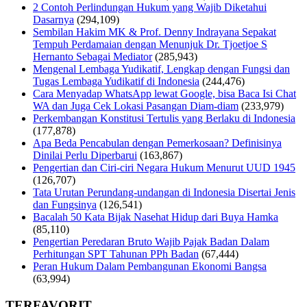
2 Contoh Perlindungan Hukum yang Wajib Diketahui
Dasarnya
(294,109)
Sembilan Hakim MK & Prof. Denny Indrayana Sepakat
Tempuh Perdamaian dengan Menunjuk Dr. Tjoetjoe S
Hernanto Sebagai Mediator
(285,943)
Mengenal Lembaga Yudikatif, Lengkap dengan Fungsi dan
Tugas Lembaga Yudikatif di Indonesia
(244,476)
Cara Menyadap WhatsApp lewat Google, bisa Baca Isi Chat
WA dan Juga Cek Lokasi Pasangan Diam-diam
(233,979)
Perkembangan Konstitusi Tertulis yang Berlaku di Indonesia
(177,878)
Apa Beda Pencabulan dengan Pemerkosaan? Definisinya
Dinilai Perlu Diperbarui
(163,867)
Pengertian dan Ciri-ciri Negara Hukum Menurut UUD 1945
(126,707)
Tata Urutan Perundang-undangan di Indonesia Disertai Jenis
dan Fungsinya
(126,541)
Bacalah 50 Kata Bijak Nasehat Hidup dari Buya Hamka
(85,110)
Pengertian Peredaran Bruto Wajib Pajak Badan Dalam
Perhitungan SPT Tahunan PPh Badan
(67,444)
Peran Hukum Dalam Pembangunan Ekonomi Bangsa
(63,994)
TERFAVORIT