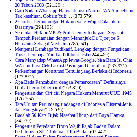
20 Tahun 2003
(521,204)
Cara Sadap Whatsapp Hanya dengan Nomor WA Simpel dan
Tak ketahuan, Cobain Yuk …
(373,579)
2 Contoh Perlindungan Hukum yang Wajib Diketahui
Dasarnya
(294,105)
Sembilan Hakim MK & Prof. Denny Indrayana Sepakat
Tempuh Perdamaian dengan Menunjuk Dr. Tjoetjoe S
Hernanto Sebagai Mediator
(285,941)
Mengenal Lembaga Yudikatif, Lengkap dengan Fungsi dan
Tugas Lembaga Yudikatif di Indonesia
(244,469)
Cara Menyadap WhatsApp lewat Google, bisa Baca Isi Chat
WA dan Juga Cek Lokasi Pasangan Diam-diam
(233,971)
Perkembangan Konstitusi Tertulis yang Berlaku di Indonesia
(177,871)
Apa Beda Pencabulan dengan Pemerkosaan? Definisinya
Dinilai Perlu Diperbarui
(163,819)
Pengertian dan Ciri-ciri Negara Hukum Menurut UUD 1945
(126,704)
Tata Urutan Perundang-undangan di Indonesia Disertai Jenis
dan Fungsinya
(126,536)
Bacalah 50 Kata Bijak Nasehat Hidup dari Buya Hamka
(84,959)
Pengertian Peredaran Bruto Wajib Pajak Badan Dalam
Perhitungan SPT Tahunan PPh Badan
(67,442)