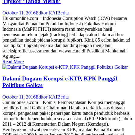
Tipikor ‘Tanda Merah’
October 11, 2016
Editor KAI
Berita
Hukumonline.com – Indonesia Corruption Watch (ICW) bersama
Masyarakat Pemantau Peradilan Indonesia Fakultas Hukum
Indonesia (MaPPI FHUI) secara resmi menyerahkan hasil
penelusuran rekam jejak (tracking) terhadap calon hakim ad hoc
pengadilan tindak pidana korupsi (tipikor). Kini, 85 calon hakim ad
hoc tipikor tingkat pertama dan banding tengah menjalani
seleksiprofile assessment dan wawancara di Pusdiklat Mahkamah
Agung,...
Read More
Dalami Dugaan Korupsi e-KTP, KPK Panggil
Politikus Golkar
October 11, 2016
Editor KAI
Berita
Cnnindonesia.com – Komisi Pemberantasan Korupsi memanggil
politikus Partai Golkar Chairuman Harahap terkait kasus dugaan
korupsi pengadaan paket penerapan kartu tanda penduduk berbasis
nomor induk kependudukan secara nasional (KTP Elektronik) tahun
2011 – 2012 di Kementerian Dalam Negeri (Kemdagri).
Berdasarkan jadwal pemeriksaan KPK, mantan Ketua Komisi II
DPR sejak 2009 hingga Januari 2012 itu diperiksa sebagai saksi