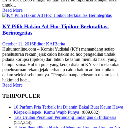
untuk...
Read More
KY Pilih Hakim Ad Hoc Tipikor Berkualitas-
Berintegritas
October 11, 2016
Editor KAI
Berita
Hukumonline.com – Komisi Yudisial (KY) memandang setiap
penelusuran rekam jejak calon hakim ad hoc pengadilan tindak
pidana korupsi (tipikor) dari tahun ke tahun memiliki hasil yang
hampir sama. Hal ini pula yang kerap dialami KY saat melakukan
penelusuruan rekam jejak terhadap calon hakim ad hoc tipikor
dalam seleksi sebelumnya. “Pengalamanpenelusuran rekam jejak
hakim ad hoc...
Read More
TERPOPULER
10 Parfum Pria Terbaik Ini Dijamin Bakal Buat Kaum Hawa
Klepek-Klepek, Kamu Wajib Punya!
(809,682)
Tata Urutan Peraturan Perundang-undangan di Indonesia
(547,244)
Tujuan Pendidikan Nasional Menurut Undang-Undang No.