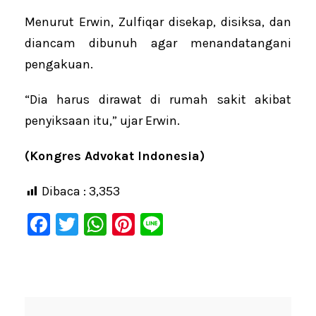
Menurut Erwin, Zulfiqar disekap, disiksa, dan
diancam dibunuh agar menandatangani
pengakuan.
“Dia harus dirawat di rumah sakit akibat
penyiksaan itu,” ujar Erwin.
(Kongres Advokat Indonesia)
Dibaca :
3,353
F
T
W
Pi
Li
a
wi
h
nt
n
c
tt
at
er
e
e
er
s
e
b
A
st