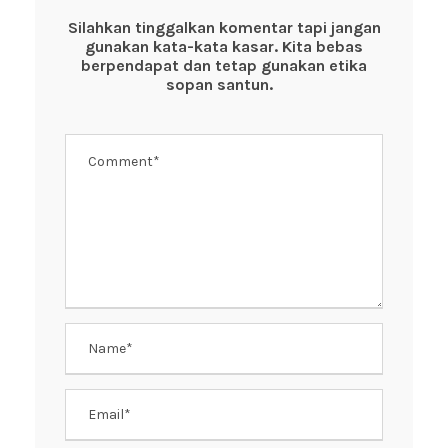
o
p
Silahkan tinggalkan komentar tapi jangan
gunakan kata-kata kasar. Kita bebas
o
p
berpendapat dan tetap gunakan etika
k
sopan santun.