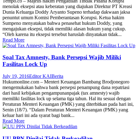
Tempo.co – Majelis hakim Pengadilan Tindak Pidana Korupsi
menolak eksepsi atau keberatan yang diajukan Direktur PT Kreasi
Dunia Keluarga Doddy Aryanto Supeno terhadap dakwaan jaksa
penuntut umum Komisi Pemberantasan Korupsi. Ketua hakim
Sumpeno menyatakan bahwa penasehat hukum Doddy, yang
mengajukan eksepsi, tidak memiliki alasan hukum yang cukup.
“Oleh karena itu eksepsi tersebut haruslah dinyatakan tidak...
Read More
Soal Tax Amnesty, Bank Persepsi Wajib Miliki
Fasilitas Lock Up
July 19, 2016
Editor KAI
Berita
Hukumonline.com – Menteri Keuangan Bambang Brodjonegoro
mengemukakan bahwa bank persepsi penampung dana repatriasi
dari hasil kebijakan pengampunanpajak (tax amnesty) wajib
memiliki fasilitas lock up selama tiga tahun. Hal itu sesuai dengan
Peraturan Menteri Keuangan (PMK) yang diterbitkan pada hari ini,
Senin (18/7). “Dalam Peraturan Menteri Keuangan (PMK) yang
keluar hari ini ada syarat bagi bank...
Read More
UU PPN Dinilai Tidak Berkeadilan