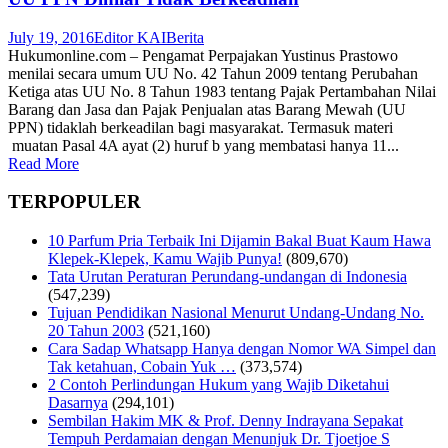
July 19, 2016
Editor KAI
Berita
Hukumonline.com – Pengamat Perpajakan Yustinus Prastowo
menilai secara umum UU No. 42 Tahun 2009 tentang Perubahan
Ketiga atas UU No. 8 Tahun 1983 tentang Pajak Pertambahan Nilai
Barang dan Jasa dan Pajak Penjualan atas Barang Mewah (UU
PPN) tidaklah berkeadilan bagi masyarakat. Termasuk materi
muatan Pasal 4A ayat (2) huruf b yang membatasi hanya 11...
Read More
TERPOPULER
10 Parfum Pria Terbaik Ini Dijamin Bakal Buat Kaum Hawa
Klepek-Klepek, Kamu Wajib Punya!
(809,670)
Tata Urutan Peraturan Perundang-undangan di Indonesia
(547,239)
Tujuan Pendidikan Nasional Menurut Undang-Undang No.
20 Tahun 2003
(521,160)
Cara Sadap Whatsapp Hanya dengan Nomor WA Simpel dan
Tak ketahuan, Cobain Yuk …
(373,574)
2 Contoh Perlindungan Hukum yang Wajib Diketahui
Dasarnya
(294,101)
Sembilan Hakim MK & Prof. Denny Indrayana Sepakat
Tempuh Perdamaian dengan Menunjuk Dr. Tjoetjoe S