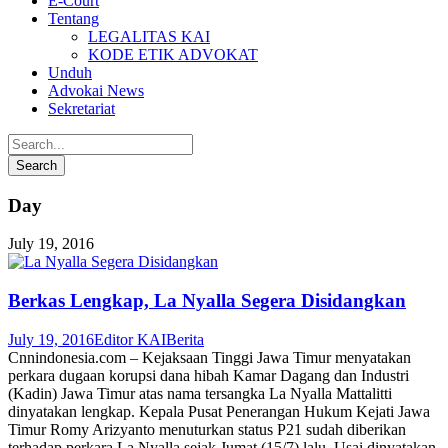
E-Court
Tentang
LEGALITAS KAI
KODE ETIK ADVOKAT
Unduh
Advokai News
Sekretariat
Day
July 19, 2016
Berkas Lengkap, La Nyalla Segera Disidangkan
July 19, 2016
Editor KAI
Berita
Cnnindonesia.com – Kejaksaan Tinggi Jawa Timur menyatakan
perkara dugaan korupsi dana hibah Kamar Dagang dan Industri
(Kadin) Jawa Timur atas nama tersangka La Nyalla Mattalitti
dinyatakan lengkap. Kepala Pusat Penerangan Hukum Kejati Jawa
Timur Romy Arizyanto menuturkan status P21 sudah diberikan
terhadap perkara La Nyalla sejak Jumat (15/7) lalu. Usai dinyatakan