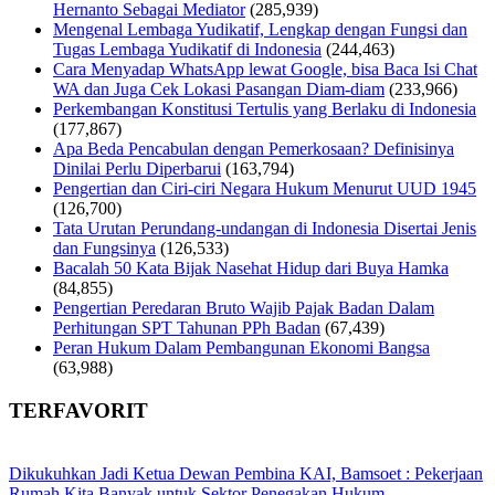
Hernanto Sebagai Mediator
(285,939)
Mengenal Lembaga Yudikatif, Lengkap dengan Fungsi dan
Tugas Lembaga Yudikatif di Indonesia
(244,463)
Cara Menyadap WhatsApp lewat Google, bisa Baca Isi Chat
WA dan Juga Cek Lokasi Pasangan Diam-diam
(233,966)
Perkembangan Konstitusi Tertulis yang Berlaku di Indonesia
(177,867)
Apa Beda Pencabulan dengan Pemerkosaan? Definisinya
Dinilai Perlu Diperbarui
(163,794)
Pengertian dan Ciri-ciri Negara Hukum Menurut UUD 1945
(126,700)
Tata Urutan Perundang-undangan di Indonesia Disertai Jenis
dan Fungsinya
(126,533)
Bacalah 50 Kata Bijak Nasehat Hidup dari Buya Hamka
(84,855)
Pengertian Peredaran Bruto Wajib Pajak Badan Dalam
Perhitungan SPT Tahunan PPh Badan
(67,439)
Peran Hukum Dalam Pembangunan Ekonomi Bangsa
(63,988)
TERFAVORIT
Dikukuhkan Jadi Ketua Dewan Pembina KAI, Bamsoet : Pekerjaan
Rumah Kita Banyak untuk Sektor Penegakan Hukum