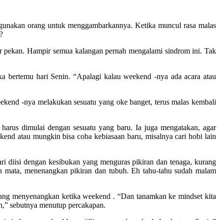
igunakan orang untuk menggambarkannya. Ketika muncul rasa malas
?
ir pekan. Hampir semua kalangan pernah mengalami sindrom ini. Tak
ka bertemu hari Senin. “Apalagi kalau weekend -nya ada acara atau
eekend -nya melakukan sesuatu yang oke banget, terus malas kembali
arus dimulai dengan sesuatu yang baru. Ia juga mengatakan, agar
end atau mungkin bisa coba kebiasaan baru, misalnya cari hobi lain
i diisi dengan kesibukan yang menguras pikiran dan tenaga, kurang
kan mata, menenangkan pikiran dan tubuh. Eh tahu-tahu sudah malam
ang menyenangkan ketika weekend . “Dan tanamkan ke mindset kita
lah,” sebutnya menutup percakapan.