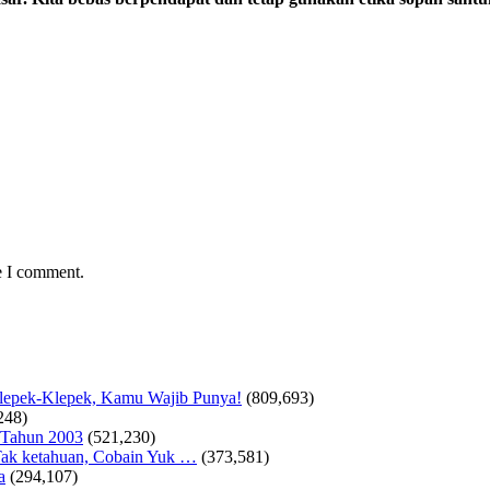
e I comment.
Klepek-Klepek, Kamu Wajib Punya!
(809,693)
248)
 Tahun 2003
(521,230)
ak ketahuan, Cobain Yuk …
(373,581)
a
(294,107)