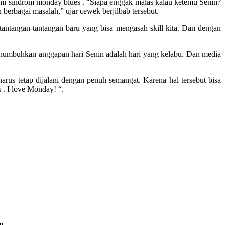
mi sindrom monday blues . “Siapa enggak malas kalau ketemu Senin?
 berbagai masalah,” ujar cewek berjilbab tersebut.
 tantangan-tantangan baru yang bisa mengasah skill kita. Dan dengan
menumbuhkan anggapan hari Senin adalah hari yang kelabu. Dan media
arus tetap dijalani dengan penuh semangat. Karena hal tersebut bisa
 . I love Monday! “.
n.