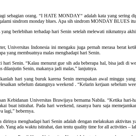
i bagi sebagian orang. “I HATE MONDAY“ adalah kata yang sering d
h mengalami sindrom monday blues. Apa sih sindrom MONDAY BLUES itu
yang berlebihan terhadap hari Senin setelah melewati nikmatnya akh
r, Universitas Indonesia ini mengaku juga pernah merasa berat keti
ya apa yang membuatnya malas menghadapi hari Senin.
ari Senin. “Kalau menurut gue sih ada beberapa hal, bisa jadi di w
s dilanjutin Senin, makanya jadi malas,” lanjutnya.
anlah hari yang buruk karena Senin merupakan awal minggu yang h
selesaikan sebelum datangnya weekend . “Kelarin kerjaan sebelum week
an Kebidanan Universitas Brawijaya bernama Nabila. “Ketika hari-har
ipakai buat istirahat. Pada hari weekend, rasanya baru saja memejam
a lagi,” bebernya.
irinya menghadapi hari Senin adalah dengan melakukan aktivitas y
ang ada waktu istirahat, dan tentu quality time for all activities – 