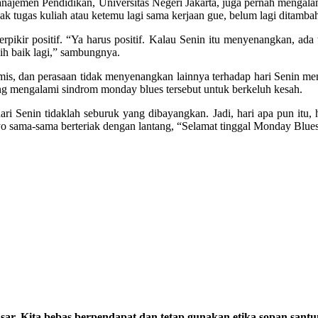
najemen Pendidikan, Universitas Negeri Jakarta, juga pernah mengala
ak tugas kuliah atau ketemu lagi sama kerjaan gue, belum lagi ditambah
rpikir positif. “Ya harus positif. Kalau Senin itu menyenangkan, ada
bih baik lagi,” sambungnya.
simis, dan perasaan tidak menyenangkan lainnya terhadap hari Senin 
ng mengalami sindrom monday blues tersebut untuk berkeluh kesah.
 Senin tidaklah seburuk yang dibayangkan. Jadi, hari apa pun itu, h
ayo sama-sama berteriak dengan lantang, “Selamat tinggal Monday Blues
sar. Kita bebas berpendapat dan tetap gunakan etika sopan santu