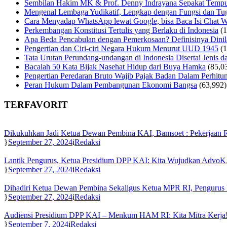
Sembilan Hakim MK & Prof. Denny Indrayana Sepakat Tempuh
Mengenal Lembaga Yudikatif, Lengkap dengan Fungsi dan Tug
Cara Menyadap WhatsApp lewat Google, bisa Baca Isi Chat 
Perkembangan Konstitusi Tertulis yang Berlaku di Indonesia
(
Apa Beda Pencabulan dengan Pemerkosaan? Definisinya Dinila
Pengertian dan Ciri-ciri Negara Hukum Menurut UUD 1945
(
Tata Urutan Perundang-undangan di Indonesia Disertai Jenis d
Bacalah 50 Kata Bijak Nasehat Hidup dari Buya Hamka
(85,0
Pengertian Peredaran Bruto Wajib Pajak Badan Dalam Perhi
Peran Hukum Dalam Pembangunan Ekonomi Bangsa
(63,992)
TERFAVORIT
Dikukuhkan Jadi Ketua Dewan Pembina KAI, Bamsoet : Pekerjaan
September 27, 2024
Redaksi
Lantik Pengurus, Ketua Presidium DPP KAI: Kita Wujudkan AdvoKA
September 27, 2024
Redaksi
Dihadiri Ketua Dewan Pembina Sekaligus Ketua MPR RI, Penguru
September 27, 2024
Redaksi
Audiensi Presidium DPP KAI – Menkum HAM RI: Kita Mitra Kerja
September 7, 2024
Redaksi