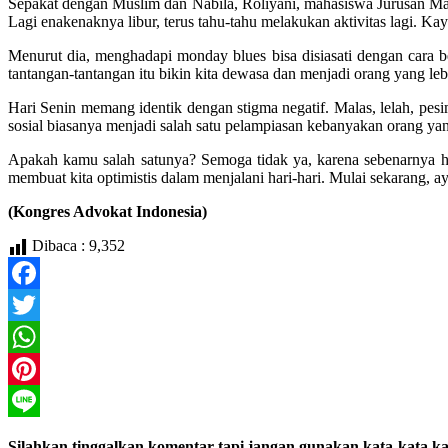
Sepakat dengan Muslim dan Nabila, Roliyani, mahasiswa Jurusan Ma
Lagi enakenaknya libur, terus tahu-tahu melakukan aktivitas lagi. Kay
Menurut dia, menghadapi monday blues bisa disiasati dengan cara be
tantangan-tantangan itu bikin kita dewasa dan menjadi orang yang le
Hari Senin memang identik dengan stigma negatif. Malas, lelah, pe
sosial biasanya menjadi salah satu pelampiasan kebanyakan orang ya
Apakah kamu salah satunya? Semoga tidak ya, karena sebenarnya hari
membuat kita optimistis dalam menjalani hari-hari. Mulai sekarang, 
(Kongres Advokat Indonesia)
Dibaca :
9,352
Facebook
Twitter
WhatsApp
Pinterest
Line
Silahkan tinggalkan komentar tapi jangan gunakan kata-kata ka