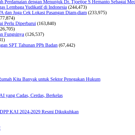
 Perdamaian dengan Menunjuk Dr. Tjoetjoe S Hernanto Sebagai Med
as Lembaga Yudikatif di Indonesia
(244,473)
WA dan Juga Cek Lokasi Pasangan Diam-diam
(233,975)
177,874)
i Perlu Diperbarui
(163,840)
126,705)
an Fungsinya
(126,537)
31)
tungan SPT Tahunan PPh Badan
(67,442)
 Rumah Kita Banyak untuk Sektor Penegakan Hukum
I yang Cadas, Cerdas, Berkelas
s DPP KAI 2024-2029 Resmi Dikukuhkan
!