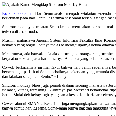
Koran-sindo.com
– Hari Senin seolah menjadi ketakutan tersendir
berlebihan pada hari Senin, itu artinya seseorang tersebut tenga
Sindrom monday blues atau Senin kelabu merupakan perasaan malas 
terkecuali anak muda.
Muslim, mahasiswa Jurusan Sistem Informasi Fakultas Ilmu Kompute
kegiatan yang bagus, jadinya malas berhenti,” ujarnya ketika ditan
Menurutnya, ada banyak pula alasan mengapa orang-orang membenci h
kerja atau sekolah pada hari biasanya. Atau ada yang belum kelar, teru
Cowok berkacamata ini mengakui bahwa hari Senin sebenarnya buk
bersemangat pada hari Senin, sebaiknya pekerjaan yang tertunda di
dan lakukan setiap hari Senin,” sebutnya.
Sindrom monday blues juga pernah dialami seorang mahasiswa Jurus
istirahat, kurang refreshing . Akhirnya pas weekend benarbenar d
Senin. Mulai deh kebayangbayang sama kesibukan hari-hari seterusny
Cewek alumni SMAN 2 Bekasi ini juga mengungkapkan bahwa cara d
bahwa semua hari itu sama. Sama-sama punya hak dan tanggung jawab. Y