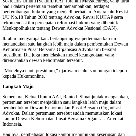
Sekretaris Umum (Sekum) KAI, Ibrahim Massidenreng yang turut
hadir dalam pertemuan tersebut menambahkan, terdapat
perkembangan hukum yang menjadi perhatian. Antara lain Revisi
UU No.18 Tahun 2003 tentang Advokat, Revisi KUHAP serta
rekomendasi tim percepatan reformasi hukum yang dibentuk
Menkopolhukam tentang Dewan Advokat Nasional (DAN).
Ibrahim menyampaikan, berlangsungnya pertemuan kali ini
menandakan satu langkah lebih maju dalam pembentukan Dewan
Kehormatan Pusat Bersama Organisasi Advokat ini bersifat
presidium. Dia juga menjelaskan model keanggotaan yang
direncanakan dewan kehormatan tersebut.
”Modelnya nanti presidium,” ujarnya melalui sambungan telepon
kepada Hukumonline.
Langkah Maju
Sementara, Ketua Umum AAI, Ranto P Simanjuntak mengatakan,
pertemuan tersebut menjadikan satu langkah lebih maju dalam
pembentukan Dewan Kehoramatan Pusat Bersama Organisasi
Advokat. Dalam pertemuan tersebut sudah memutuskan lokasi
kantor Dewan Kehormatan Pusat Bersama Organisasi Advokat
Indonesia.
Baginya, pembahasan lokasi kantor menunjukan keseriusan dan