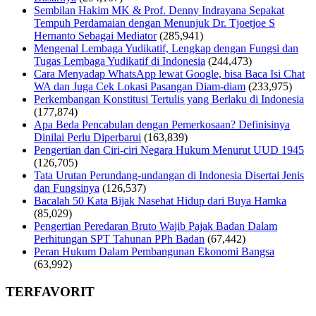
Sembilan Hakim MK & Prof. Denny Indrayana Sepakat
Tempuh Perdamaian dengan Menunjuk Dr. Tjoetjoe S
Hernanto Sebagai Mediator
(285,941)
Mengenal Lembaga Yudikatif, Lengkap dengan Fungsi dan
Tugas Lembaga Yudikatif di Indonesia
(244,473)
Cara Menyadap WhatsApp lewat Google, bisa Baca Isi Chat
WA dan Juga Cek Lokasi Pasangan Diam-diam
(233,975)
Perkembangan Konstitusi Tertulis yang Berlaku di Indonesia
(177,874)
Apa Beda Pencabulan dengan Pemerkosaan? Definisinya
Dinilai Perlu Diperbarui
(163,839)
Pengertian dan Ciri-ciri Negara Hukum Menurut UUD 1945
(126,705)
Tata Urutan Perundang-undangan di Indonesia Disertai Jenis
dan Fungsinya
(126,537)
Bacalah 50 Kata Bijak Nasehat Hidup dari Buya Hamka
(85,029)
Pengertian Peredaran Bruto Wajib Pajak Badan Dalam
Perhitungan SPT Tahunan PPh Badan
(67,442)
Peran Hukum Dalam Pembangunan Ekonomi Bangsa
(63,992)
TERFAVORIT