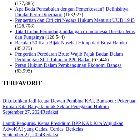
(177,885)
Apa Beda Pencabulan dengan Pemerkosaan? Definisinya
Dinilai Perlu Diperbarui
(163,927)
Pengertian dan Ciri-ciri Negara Hukum Menurut UUD 1945
(126,708)
Tata Urutan Perundang-undangan di Indonesia Disertai Jenis
dan Fungsinya
(126,544)
Bacalah 50 Kata Bijak Nasehat Hidup dari Buya Hamka
(85,275)
Pengertian Peredaran Bruto Wajib Pajak Badan Dalam
Perhitungan SPT Tahunan PPh Badan
(67,446)
Peran Hukum Dalam Pembangunan Ekonomi Bangsa
(63,995)
TERFAVORIT
Dikukuhkan Jadi Ketua Dewan Pembina KAI, Bamsoet : Pekerjaan
Rumah Kita Banyak untuk Sektor Penegakan Hukum
September 27, 2024
Redaksi
Lantik Pengurus, Ketua Presidium DPP KAI: Kita Wujudkan
AdvoKAI yang Cadas, Cerdas, Berkelas
September 27, 2024
Redaksi