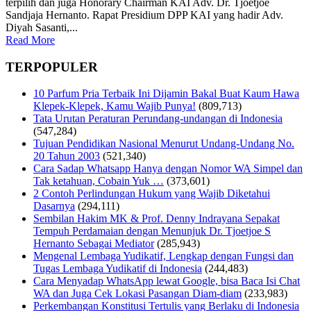
terpilih dan juga Honorary Chairman KAI Adv. Dr. Tjoetjoe
Sandjaja Hernanto. Rapat Presidium DPP KAI yang hadir Adv.
Diyah Sasanti,...
Read More
TERPOPULER
10 Parfum Pria Terbaik Ini Dijamin Bakal Buat Kaum Hawa
Klepek-Klepek, Kamu Wajib Punya!
(809,713)
Tata Urutan Peraturan Perundang-undangan di Indonesia
(547,284)
Tujuan Pendidikan Nasional Menurut Undang-Undang No.
20 Tahun 2003
(521,340)
Cara Sadap Whatsapp Hanya dengan Nomor WA Simpel dan
Tak ketahuan, Cobain Yuk …
(373,601)
2 Contoh Perlindungan Hukum yang Wajib Diketahui
Dasarnya
(294,111)
Sembilan Hakim MK & Prof. Denny Indrayana Sepakat
Tempuh Perdamaian dengan Menunjuk Dr. Tjoetjoe S
Hernanto Sebagai Mediator
(285,943)
Mengenal Lembaga Yudikatif, Lengkap dengan Fungsi dan
Tugas Lembaga Yudikatif di Indonesia
(244,483)
Cara Menyadap WhatsApp lewat Google, bisa Baca Isi Chat
WA dan Juga Cek Lokasi Pasangan Diam-diam
(233,983)
Perkembangan Konstitusi Tertulis yang Berlaku di Indonesia