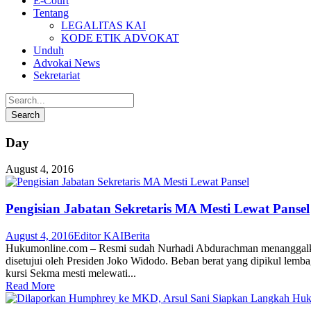
E-Court
Tentang
LEGALITAS KAI
KODE ETIK ADVOKAT
Unduh
Advokai News
Sekretariat
Day
August 4, 2016
Pengisian Jabatan Sekretaris MA Mesti Lewat Pansel
August 4, 2016
Editor KAI
Berita
Hukumonline.com – Resmi sudah Nurhadi Abdurachman menanggalkan 
disetujui oleh Presiden Joko Widodo. Beban berat yang dipikul lemba
kursi Sekma mesti melewati...
Read More