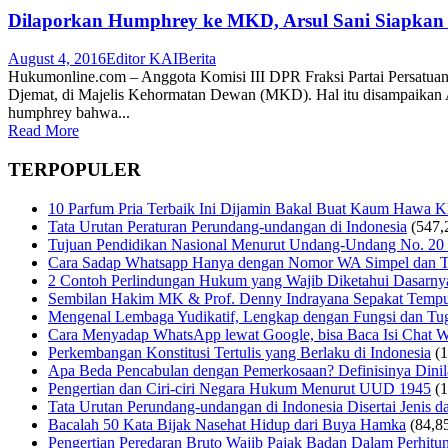
Dilaporkan Humphrey ke MKD, Arsul Sani Siapka
August 4, 2016
Editor KAI
Berita
Hukumonline.com – Anggota Komisi III DPR Fraksi Partai Persatu
Djemat, di Majelis Kehormatan Dewan (MKD). Hal itu disampaikan 
humphrey bahwa...
Read More
TERPOPULER
10 Parfum Pria Terbaik Ini Dijamin Bakal Buat Kaum Hawa 
Tata Urutan Peraturan Perundang-undangan di Indonesia
(547,
Tujuan Pendidikan Nasional Menurut Undang-Undang No. 20
Cara Sadap Whatsapp Hanya dengan Nomor WA Simpel dan T
2 Contoh Perlindungan Hukum yang Wajib Diketahui Dasarny
Sembilan Hakim MK & Prof. Denny Indrayana Sepakat Tempuh
Mengenal Lembaga Yudikatif, Lengkap dengan Fungsi dan Tug
Cara Menyadap WhatsApp lewat Google, bisa Baca Isi Chat 
Perkembangan Konstitusi Tertulis yang Berlaku di Indonesia
(
Apa Beda Pencabulan dengan Pemerkosaan? Definisinya Dinila
Pengertian dan Ciri-ciri Negara Hukum Menurut UUD 1945
(
Tata Urutan Perundang-undangan di Indonesia Disertai Jenis d
Bacalah 50 Kata Bijak Nasehat Hidup dari Buya Hamka
(84,8
Pengertian Peredaran Bruto Wajib Pajak Badan Dalam Perhi