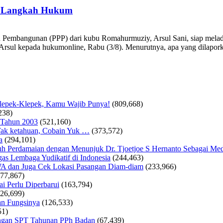
n Langkah Hukum
an Pembangunan (PPP) dari kubu Romahurmuziy, Arsul Sani, siap mel
Arsul kepada hukumonline, Rabu (3/8). Menurutnya, apa yang dilapo
Klepek-Klepek, Kamu Wajib Punya!
(809,668)
238)
 Tahun 2003
(521,160)
ak ketahuan, Cobain Yuk …
(373,572)
a
(294,101)
 Perdamaian dengan Menunjuk Dr. Tjoetjoe S Hernanto Sebagai Med
as Lembaga Yudikatif di Indonesia
(244,463)
WA dan Juga Cek Lokasi Pasangan Diam-diam
(233,966)
177,867)
i Perlu Diperbarui
(163,794)
126,699)
an Fungsinya
(126,533)
51)
tungan SPT Tahunan PPh Badan
(67,439)