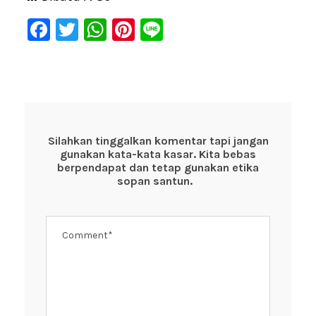
F
T
W
Pi
Li
a
wi
h
nt
n
c
tt
at
er
e
e
er
s
e
b
A
st
o
p
Silahkan tinggalkan komentar tapi jangan
gunakan kata-kata kasar. Kita bebas
o
p
berpendapat dan tetap gunakan etika
k
sopan santun.