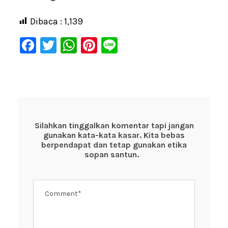
Dibaca :
1,139
F
T
W
Pi
Li
a
wi
h
nt
n
c
tt
at
er
e
e
er
s
e
b
A
st
o
p
Silahkan tinggalkan komentar tapi jangan
gunakan kata-kata kasar. Kita bebas
o
p
berpendapat dan tetap gunakan etika
k
sopan santun.