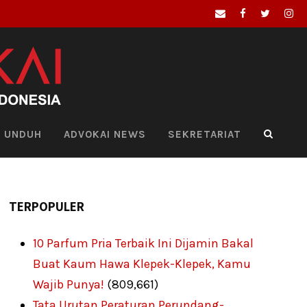
UNDUH
ADVOKAI NEWS
SEKRETARIAT
TERPOPULER
10 Parfum Pria Terbaik Ini Dijamin Bakal
Buat Kaum Hawa Klepek-Klepek, Kamu
Wajib Punya!
(809,661)
Tata Urutan Peraturan Perundang-