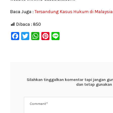
Baca Juga :
Tersandung Kasus Hukum di Malaysia
Dibaca :
850
F
T
W
Pi
Li
a
wi
h
nt
n
c
tt
at
er
e
e
er
s
e
b
A
st
o
p
Silahkan tinggalkan komentar tapi jangan gu
o
p
dan tetap gunakan 
k