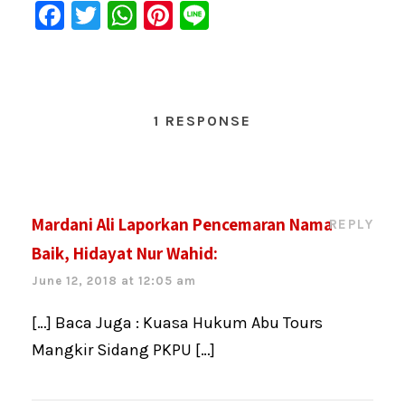
F
T
W
Pi
Li
a
wi
h
nt
n
c
tt
at
er
e
e
er
s
e
1 RESPONSE
b
A
st
o
p
o
p
k
Mardani Ali Laporkan Pencemaran Nama
REPLY
Baik, Hidayat Nur Wahid:
June 12, 2018 at 12:05 am
[…] Baca Juga : Kuasa Hukum Abu Tours
Mangkir Sidang PKPU […]