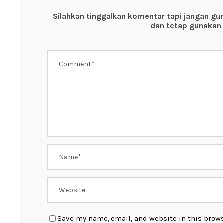
o
p
Silahkan tinggalkan komentar tapi jangan gu
o
p
dan tetap gunakan 
k
Save my name, email, and website in this brows