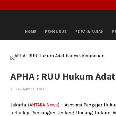
HOME
PENGURUS
PKPA & UJIAN
P
APHA : RUU Hukum Adat
JANUARY 16, 2018
Jakarta (
ANTARA News
) – Asosiasi Pengajar Huk
terhadap Rancangan Undang-Undang Hukum Ad