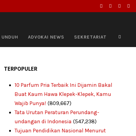
UNDUH
ADVOKAI NEWS
SEKRETARIAT
TERPOPULER
10 Parfum Pria Terbaik Ini Dijamin Bakal
Buat Kaum Hawa Klepek-Klepek, Kamu
Wajib Punya!
(809,667)
Tata Urutan Peraturan Perundang-
undangan di Indonesia
(547,238)
Tujuan Pendidikan Nasional Menurut