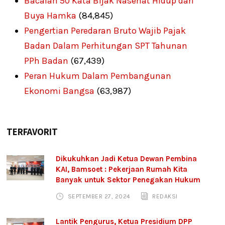
Bacalah 50 Kata Bijak Nasehat Hidup dari
Buya Hamka
(84,845)
Pengertian Peredaran Bruto Wajib Pajak
Badan Dalam Perhitungan SPT Tahunan
PPh Badan
(67,439)
Peran Hukum Dalam Pembangunan
Ekonomi Bangsa
(63,987)
TERFAVORIT
Dikukuhkan Jadi Ketua Dewan Pembina
KAI, Bamsoet : Pekerjaan Rumah Kita
Banyak untuk Sektor Penegakan Hukum
SEPTEMBER 27, 2024
REDAKSI
Lantik Pengurus, Ketua Presidium DPP