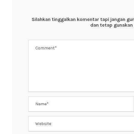
b
A
st
o
p
Silahkan tinggalkan komentar tapi jangan gu
o
p
dan tetap gunakan 
k