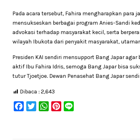
Pada acara tersebut, Fahira mengharapkan para j
mensukseskan berbagai program Anies-Sandi ke
advokasi terhadap masyarakat kecil, serta ber
wilayah Ibukota dari penyakit masyarakat, utam
Presiden KAI sendiri mensupport Bang Japar agar b
aktif Ibu Fahira Idris, semoga Bang Japar bisa su
tutur Tjoetjoe. Dewan Penasehat Bang Japar send
Dibaca :
2,643
F
T
W
Pi
Li
a
wi
h
nt
n
c
tt
at
er
e
e
er
s
e