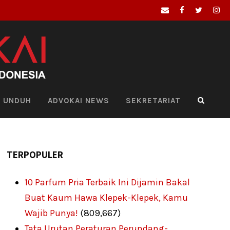
UNDUH
ADVOKAI NEWS
SEKRETARIAT
TERPOPULER
10 Parfum Pria Terbaik Ini Dijamin Bakal
Buat Kaum Hawa Klepek-Klepek, Kamu
Wajib Punya!
(809,667)
Tata Urutan Peraturan Perundang-