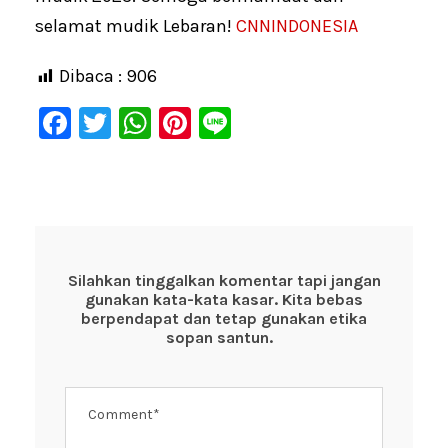
selamat mudik Lebaran!
CNNINDONESIA
Dibaca :
906
F
T
W
Pi
Li
a
wi
h
nt
n
c
tt
at
er
e
e
er
s
e
b
A
st
o
p
Silahkan tinggalkan komentar tapi jangan
gunakan kata-kata kasar. Kita bebas
o
p
berpendapat dan tetap gunakan etika
k
sopan santun.