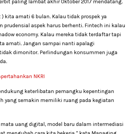
terbit paling lambat akhir Oktober 2017 mendatang.
) kita amati 6 bulan. Kalau tidak prospek ya
n prudensial aspek harus berhenti. Fintech ini kalau
hadow economy. Kalau mereka tidak terdaftar tapi
ita amati. Jangan sampai nanti apalagi
 tidak dimonitor. Perlindungan konsummen juga
da.
mpertahankan NKRI
mendukung keterlibatan pemangku kepentingan
ch yang semakin memiliki ruang pada kegiatan
mata uang digital, model baru dalam intermediasi
apat mengubah cara kita bekerja,” kata Managing