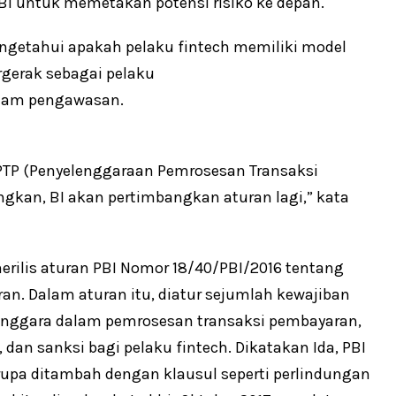
 BI untuk memetakan potensi risiko ke depan.
mengetahui apakah pelaku fintech memiliki model
rgerak sebagai pelaku
alam pengawasan.
PTP (Penyelenggaraan Pemrosesan Transaksi
ngkan, BI akan pertimbangkan aturan lagi,” kata
rilis aturan PBI Nomor 18/40/PBI/2016 tentang
n. Dalam aturan itu, diatur sejumlah kewajiban
yelenggara dalam pemrosesan transaksi pembayaran,
dan sanksi bagi pelaku fintech. Dikatakan Ida, PBI
rupa ditambah dengan klausul seperti perlindungan