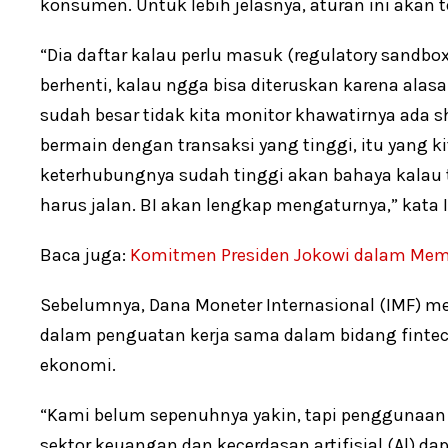
konsumen. Untuk lebih jelasnya, aturan ini akan 
“Dia daftar kalau perlu masuk (regulatory sandbox 
berhenti, kalau ngga bisa diteruskan karena alasa
sudah besar tidak kita monitor khawatirnya ada s
bermain dengan transaksi yang tinggi, itu yang k
keterhubungnya sudah tinggi akan bahaya kalau
harus jalan. BI akan lengkap mengaturnya,” kata I
Baca juga:
Komitmen Presiden Jokowi dalam Me
Sebelumnya, Dana Moneter Internasional (IMF) 
dalam penguatan kerja sama dalam bidang finte
ekonomi.
“Kami belum sepenuhnya yakin, tapi penggunaan 
sektor keuangan dan kecerdasan artifisial (Al) d