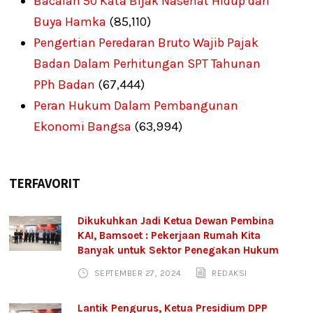
Bacalah 50 Kata Bijak Nasehat Hidup dari
Buya Hamka
(85,110)
Pengertian Peredaran Bruto Wajib Pajak
Badan Dalam Perhitungan SPT Tahunan
PPh Badan
(67,444)
Peran Hukum Dalam Pembangunan
Ekonomi Bangsa
(63,994)
TERFAVORIT
Dikukuhkan Jadi Ketua Dewan Pembina
KAI, Bamsoet : Pekerjaan Rumah Kita
Banyak untuk Sektor Penegakan Hukum
SEPTEMBER 27, 2024
REDAKSI
Lantik Pengurus, Ketua Presidium DPP