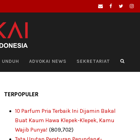
UNDUH
ADVOKAI NEWS
SEKRETARIAT
TERPOPULER
10 Parfum Pria Terbaik Ini Dijamin Bakal
Buat Kaum Hawa Klepek-Klepek, Kamu
Wajib Punya!
(809,702)
Tata Urutan Peraturan Perundang-