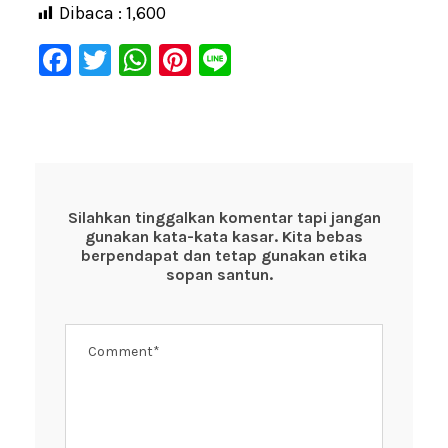
Dibaca :
1,600
F
T
W
Pi
Li
a
wi
h
nt
n
c
tt
at
er
e
e
er
s
e
b
A
st
o
p
Silahkan tinggalkan komentar tapi jangan
gunakan kata-kata kasar. Kita bebas
o
p
berpendapat dan tetap gunakan etika
k
sopan santun.