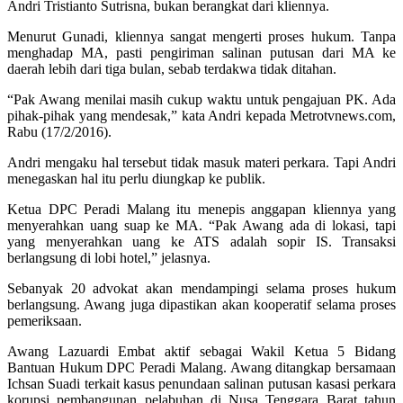
Andri Tristianto Sutrisna, bukan berangkat dari kliennya.
Menurut Gunadi, kliennya sangat mengerti proses hukum. Tanpa
menghadap MA, pasti pengiriman salinan putusan dari MA ke
daerah lebih dari tiga bulan, sebab terdakwa tidak ditahan.
“Pak Awang menilai masih cukup waktu untuk pengajuan PK. Ada
pihak-pihak yang mendesak,” kata Andri kepada Metrotvnews.com,
Rabu (17/2/2016).
Andri mengaku hal tersebut tidak masuk materi perkara. Tapi Andri
menegaskan hal itu perlu diungkap ke publik.
Ketua DPC Peradi Malang itu menepis anggapan kliennya yang
menyerahkan uang suap ke MA. “Pak Awang ada di lokasi, tapi
yang menyerahkan uang ke ATS adalah sopir IS. Transaksi
berlangsung di lobi hotel,” jelasnya.
Sebanyak 20 advokat akan mendampingi selama proses hukum
berlangsung. Awang juga dipastikan akan kooperatif selama proses
pemeriksaan.
Awang Lazuardi Embat aktif sebagai Wakil Ketua 5 Bidang
Bantuan Hukum DPC Peradi Malang. Awang ditangkap bersamaan
Ichsan Suadi terkait kasus penundaan salinan putusan kasasi perkara
korupsi pembangunan pelabuhan di Nusa Tenggara Barat tahun