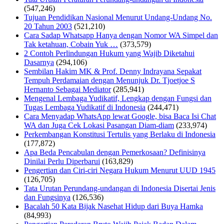
(547,246)
Tujuan Pendidikan Nasional Menurut Undang-Undang No.
20 Tahun 2003
(521,210)
Cara Sadap Whatsapp Hanya dengan Nomor WA Simpel dan
Tak ketahuan, Cobain Yuk …
(373,579)
2 Contoh Perlindungan Hukum yang Wajib Diketahui
Dasarnya
(294,106)
Sembilan Hakim MK & Prof. Denny Indrayana Sepakat
Tempuh Perdamaian dengan Menunjuk Dr. Tjoetjoe S
Hernanto Sebagai Mediator
(285,941)
Mengenal Lembaga Yudikatif, Lengkap dengan Fungsi dan
Tugas Lembaga Yudikatif di Indonesia
(244,471)
Cara Menyadap WhatsApp lewat Google, bisa Baca Isi Chat
WA dan Juga Cek Lokasi Pasangan Diam-diam
(233,974)
Perkembangan Konstitusi Tertulis yang Berlaku di Indonesia
(177,872)
Apa Beda Pencabulan dengan Pemerkosaan? Definisinya
Dinilai Perlu Diperbarui
(163,829)
Pengertian dan Ciri-ciri Negara Hukum Menurut UUD 1945
(126,705)
Tata Urutan Perundang-undangan di Indonesia Disertai Jenis
dan Fungsinya
(126,536)
Bacalah 50 Kata Bijak Nasehat Hidup dari Buya Hamka
(84,993)