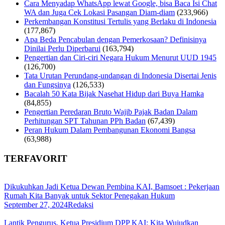
Cara Menyadap WhatsApp lewat Google, bisa Baca Isi Chat
WA dan Juga Cek Lokasi Pasangan Diam-diam
(233,966)
Perkembangan Konstitusi Tertulis yang Berlaku di Indonesia
(177,867)
Apa Beda Pencabulan dengan Pemerkosaan? Definisinya
Dinilai Perlu Diperbarui
(163,794)
Pengertian dan Ciri-ciri Negara Hukum Menurut UUD 1945
(126,700)
Tata Urutan Perundang-undangan di Indonesia Disertai Jenis
dan Fungsinya
(126,533)
Bacalah 50 Kata Bijak Nasehat Hidup dari Buya Hamka
(84,855)
Pengertian Peredaran Bruto Wajib Pajak Badan Dalam
Perhitungan SPT Tahunan PPh Badan
(67,439)
Peran Hukum Dalam Pembangunan Ekonomi Bangsa
(63,988)
TERFAVORIT
Dikukuhkan Jadi Ketua Dewan Pembina KAI, Bamsoet : Pekerjaan
Rumah Kita Banyak untuk Sektor Penegakan Hukum
September 27, 2024
Redaksi
Lantik Pengurus, Ketua Presidium DPP KAI: Kita Wujudkan