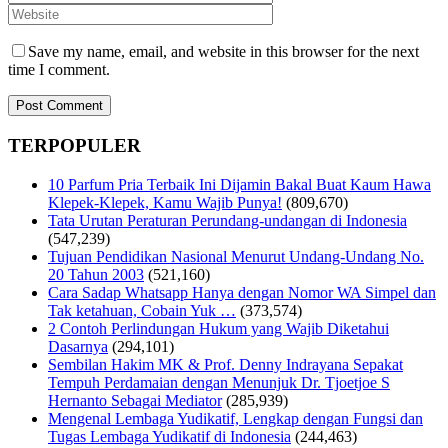
Save my name, email, and website in this browser for the next
time I comment.
TERPOPULER
10 Parfum Pria Terbaik Ini Dijamin Bakal Buat Kaum Hawa
Klepek-Klepek, Kamu Wajib Punya!
(809,670)
Tata Urutan Peraturan Perundang-undangan di Indonesia
(547,239)
Tujuan Pendidikan Nasional Menurut Undang-Undang No.
20 Tahun 2003
(521,160)
Cara Sadap Whatsapp Hanya dengan Nomor WA Simpel dan
Tak ketahuan, Cobain Yuk …
(373,574)
2 Contoh Perlindungan Hukum yang Wajib Diketahui
Dasarnya
(294,101)
Sembilan Hakim MK & Prof. Denny Indrayana Sepakat
Tempuh Perdamaian dengan Menunjuk Dr. Tjoetjoe S
Hernanto Sebagai Mediator
(285,939)
Mengenal Lembaga Yudikatif, Lengkap dengan Fungsi dan
Tugas Lembaga Yudikatif di Indonesia
(244,463)