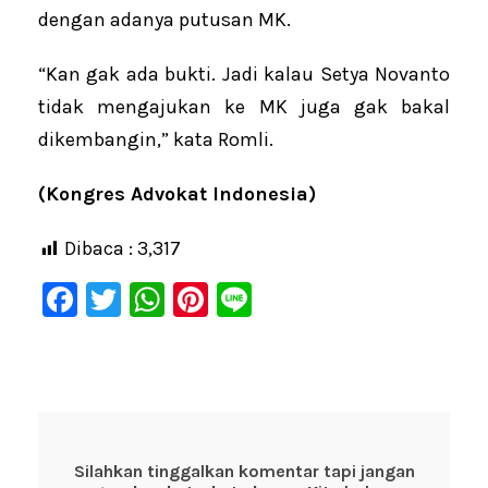
dengan adanya putusan MK.
“Kan gak ada bukti. Jadi kalau Setya Novanto
tidak mengajukan ke MK juga gak bakal
dikembangin,” kata Romli.
(Kongres Advokat Indonesia)
Dibaca :
3,317
F
T
W
Pi
Li
a
wi
h
nt
n
c
tt
at
er
e
e
er
s
e
b
A
st
o
p
Silahkan tinggalkan komentar tapi jangan