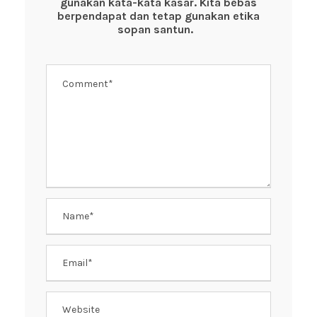
gunakan kata-kata kasar. Kita bebas
o
p
berpendapat dan tetap gunakan etika
k
sopan santun.