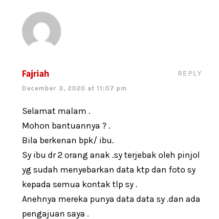
Fajriah
REPLY
December 3, 2020 at 11:07 pm
Selamat malam .
Mohon bantuannya ? .
Bila berkenan bpk/ ibu.
Sy ibu dr 2 orang anak .sy terjebak oleh pinjol
yg sudah menyebarkan data ktp dan foto sy
kepada semua kontak tlp sy .
Anehnya mereka punya data data sy .dan ada
pengajuan saya .