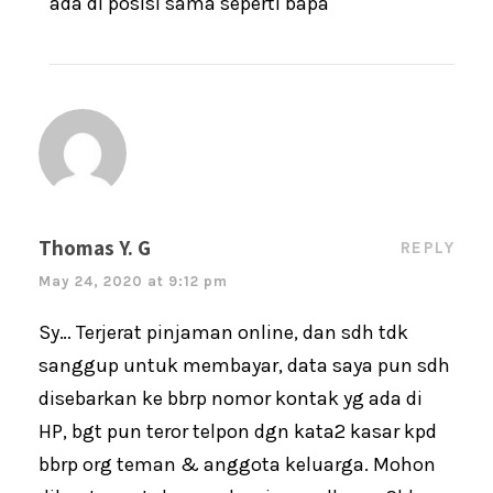
ada di posisi sama seperti bapa
Thomas Y. G
REPLY
May 24, 2020 at 9:12 pm
Sy… Terjerat pinjaman online, dan sdh tdk
sanggup untuk membayar, data saya pun sdh
disebarkan ke bbrp nomor kontak yg ada di
HP, bgt pun teror telpon dgn kata2 kasar kpd
bbrp org teman & anggota keluarga. Mohon