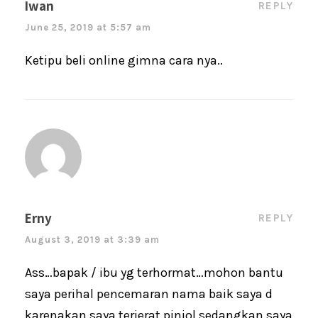
Iwan
REPLY
June 25, 2019 at 5:57 am
Ketipu beli online gimna cara nya..
Erny
REPLY
August 3, 2019 at 3:39 am
Ass…bapak / ibu yg terhormat…mohon bantu
saya perihal pencemaran nama baik saya d
karenakan saya terjerat pinjol sedangkan saya