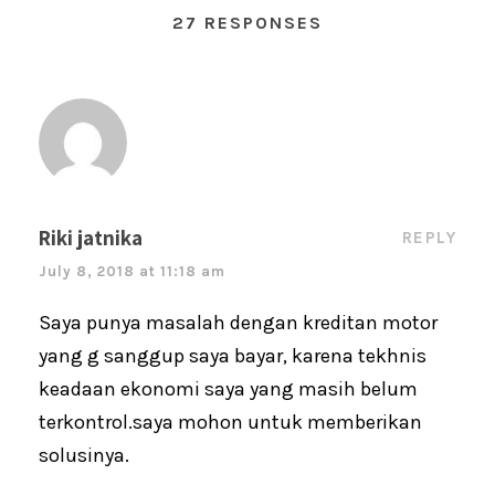
27 RESPONSES
b
A
st
o
p
o
p
k
Riki jatnika
REPLY
July 8, 2018 at 11:18 am
Saya punya masalah dengan kreditan motor
yang g sanggup saya bayar, karena tekhnis
keadaan ekonomi saya yang masih belum
terkontrol.saya mohon untuk memberikan
solusinya.