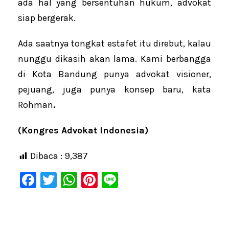
ada hal yang bersentuhan hukum, advokat
siap bergerak.
Ada saatnya tongkat estafet itu direbut, kalau
nunggu dikasih akan lama. Kami berbangga
di Kota Bandung punya advokat visioner,
pejuang, juga punya konsep baru, kata
Rohman
.
(Kongres Advokat Indonesia)
Dibaca :
9,387
F
T
W
Pi
Li
a
wi
h
nt
n
c
tt
at
er
e
e
er
s
e