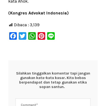
kata Ahok.
(Kongres Advokat Indonesia)
Dibaca :
3,139
F
T
W
Pi
Li
a
wi
h
nt
n
c
tt
at
er
e
e
er
s
e
b
A
st
o
p
Silahkan tinggalkan komentar tapi jangan
gunakan kata-kata kasar. Kita bebas
o
p
berpendapat dan tetap gunakan etika
k
sopan santun.