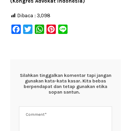
(Kongres Advokat Indonesia)
Dibaca :
3,098
F
T
W
Pi
Li
a
wi
h
nt
n
c
tt
at
er
e
e
er
s
e
b
A
st
o
p
Silahkan tinggalkan komentar tapi jangan
gunakan kata-kata kasar. Kita bebas
o
p
berpendapat dan tetap gunakan etika
k
sopan santun.