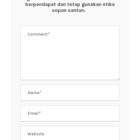
o
p
berpendapat dan tetap gunakan etika
k
sopan santun.