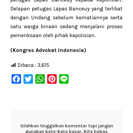
Delapan petugas Lapas Banceuy yang terlibat
dengan Undang sebelum kematiannya serta
satu warga binaan sedang menjalani proses
pemeriksaan oleh pihak kepolisian.
(Kongres Advokat Indonesia)
Dibaca :
3,615
F
T
W
Pi
Li
a
wi
h
nt
n
c
tt
at
er
e
e
er
s
e
b
A
st
o
p
Silahkan tinggalkan komentar tapi jangan
gunakan kata-kata kasar. Kita bebas