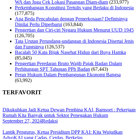
WA dan Juga Cek Lokasi Pasangan Diam-diam
(233,977)
Perkembangan Konstitusi Tertulis yang Berlaku di Indonesia
(177,875)
Apa Beda Pencabulan dengan Pemerkosaan? Definisinya
Dinilai Perlu Diperbarui
(163,844)
Pengertian dan Ciri-ciri Negara Hukum Menurut UUD 1945
(126,705)
Tata Urutan Perundang-undangan di Indonesia Disertai Jenis
dan Fungsinya
(126,537)
Bacalah 50 Kata Bijak Nasehat Hidup dari Buya Hamka
(85,045)
Pengertian Peredaran Bruto Wajib Pajak Badan Dalam
Perhitungan SPT Tahunan PPh Badan
(67,443)
Peran Hukum Dalam Pembangunan Ekonomi Bangsa
(63,992)
TERFAVORIT
Dikukuhkan Jadi Ketua Dewan Pembina KAI, Bamsoet : Pekerjaan
Rumah Kita Banyak untuk Sektor Penegakan Hukum
September 27, 2024
Redaksi
Lantik Pengurus, Ketua Presidium DPP KAI: Kita Wujudkan
AdvoKAI yang Cadas, Cerdas, Berkelas