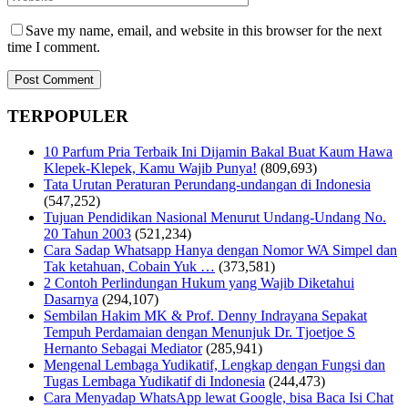
Save my name, email, and website in this browser for the next
time I comment.
TERPOPULER
10 Parfum Pria Terbaik Ini Dijamin Bakal Buat Kaum Hawa
Klepek-Klepek, Kamu Wajib Punya!
(809,693)
Tata Urutan Peraturan Perundang-undangan di Indonesia
(547,252)
Tujuan Pendidikan Nasional Menurut Undang-Undang No.
20 Tahun 2003
(521,234)
Cara Sadap Whatsapp Hanya dengan Nomor WA Simpel dan
Tak ketahuan, Cobain Yuk …
(373,581)
2 Contoh Perlindungan Hukum yang Wajib Diketahui
Dasarnya
(294,107)
Sembilan Hakim MK & Prof. Denny Indrayana Sepakat
Tempuh Perdamaian dengan Menunjuk Dr. Tjoetjoe S
Hernanto Sebagai Mediator
(285,941)
Mengenal Lembaga Yudikatif, Lengkap dengan Fungsi dan
Tugas Lembaga Yudikatif di Indonesia
(244,473)
Cara Menyadap WhatsApp lewat Google, bisa Baca Isi Chat