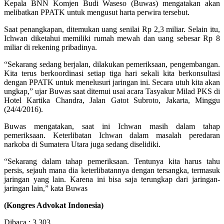
Kepala BNN Komjen Budi Waseso (Buwas) mengatakan akan
melibatkan PPATK untuk mengusut harta perwira tersebut.
Saat penangkapan, ditemukan uang senilai Rp 2,3 miliar. Selain itu,
Ichwan diketahui memiliki rumah mewah dan uang sebesar Rp 8
miliar di rekening pribadinya.
“Sekarang sedang berjalan, dilakukan pemeriksaan, pengembangan.
Kita terus berkoordinasi setiap tiga hari sekali kita berkonsultasi
dengan PPATK untuk menelusuri jaringan ini. Secara utuh kita akan
ungkap,” ujar Buwas saat ditemui usai acara Tasyakur Milad PKS di
Hotel Kartika Chandra, Jalan Gatot Subroto, Jakarta, Minggu
(24/4/2016).
Buwas mengatakan, saat ini Ichwan masih dalam tahap
pemeriksaan. Keterlibatan Ichwan dalam masalah peredaran
narkoba di Sumatera Utara juga sedang diselidiki.
“Sekarang dalam tahap pemeriksaan. Tentunya kita harus tahu
persis, sejauh mana dia keterlibatannya dengan tersangka, termasuk
jaringan yang lain. Karena ini bisa saja terungkap dari jaringan-
jaringan lain,” kata Buwas
(Kongres Advokat Indonesia)
Dibaca :
3,303