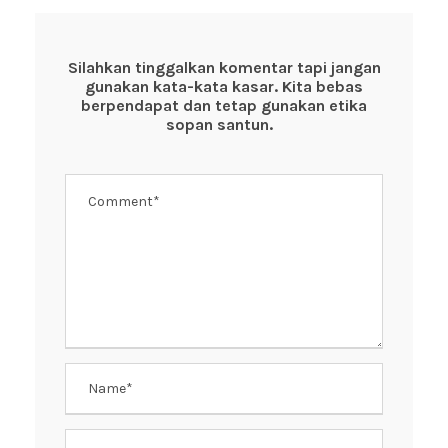
e
er
s
e
b
A
st
o
p
Silahkan tinggalkan komentar tapi jangan
gunakan kata-kata kasar. Kita bebas
o
p
berpendapat dan tetap gunakan etika
k
sopan santun.