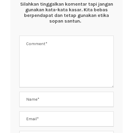
o
p
Silahkan tinggalkan komentar tapi jangan
gunakan kata-kata kasar. Kita bebas
o
p
berpendapat dan tetap gunakan etika
k
sopan santun.