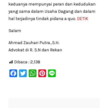
keduanya mempunyai peran dan kedudukan
yang sama dalam Usaha Dagang dan dalam
hal terjadinya tindak pidana a quo.
DETIK
Salam
Ahmad Zauhari Putra.,S.H.
Advokat di R. S.N dan Rekan
Dibaca :
2,138
F
T
W
Pi
Li
a
wi
h
nt
n
c
tt
at
er
e
e
er
s
e
b
A
st