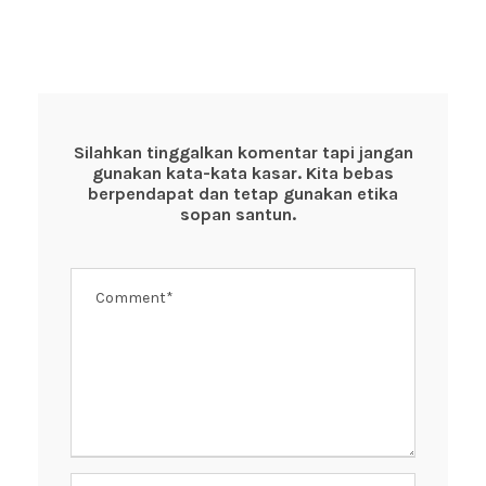
a
wi
h
nt
n
c
tt
at
er
e
e
er
s
e
b
A
st
o
p
Silahkan tinggalkan komentar tapi jangan
gunakan kata-kata kasar. Kita bebas
o
p
berpendapat dan tetap gunakan etika
k
sopan santun.