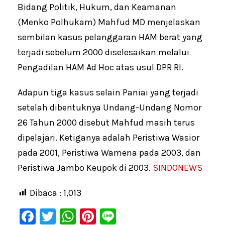
Bidang Politik, Hukum, dan Keamanan
(Menko Polhukam) Mahfud MD menjelaskan
sembilan kasus pelanggaran HAM berat yang
terjadi sebelum 2000 diselesaikan melalui
Pengadilan HAM Ad Hoc atas usul DPR RI.
Adapun tiga kasus selain Paniai yang terjadi
setelah dibentuknya Undang-Undang Nomor
26 Tahun 2000 disebut Mahfud masih terus
dipelajari. Ketiganya adalah Peristiwa Wasior
pada 2001, Peristiwa Wamena pada 2003, dan
Peristiwa Jambo Keupok di 2003.
SINDONEWS
Dibaca :
1,013
F
T
W
Pi
Li