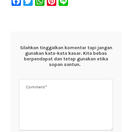
F
T
W
Pi
Li
a
wi
h
nt
n
c
tt
at
er
e
e
er
s
e
b
A
st
o
p
Silahkan tinggalkan komentar tapi jangan
gunakan kata-kata kasar. Kita bebas
o
p
berpendapat dan tetap gunakan etika
k
sopan santun.