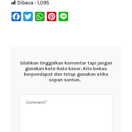
Dibaca :
1,095
F
T
W
Pi
Li
a
wi
h
nt
n
c
tt
at
er
e
e
er
s
e
b
A
st
o
p
Silahkan tinggalkan komentar tapi jangan
gunakan kata-kata kasar. Kita bebas
o
p
berpendapat dan tetap gunakan etika
k
sopan santun.