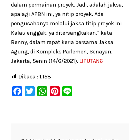
dalam permainan proyek. Jadi, adalah jaksa,
apalagi APBN ini, ya nitip proyek. Ada
pengusahanya melalui jaksa titip proyek ini.
Kalau enggak, ya ditersangkakan,” kata
Benny, dalam rapat kerja bersama Jaksa
Agung, di Kompleks Parlemen, Senayan,
Jakarta, Senin (14/6/2021).
LIPUTAN6
Dibaca :
1,158
F
T
W
Pi
Li
a
wi
h
nt
n
c
tt
at
er
e
e
er
s
e
b
A
st