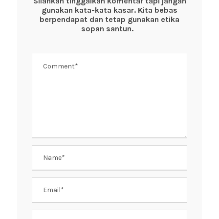
o
p
Silahkan tinggalkan komentar tapi jangan
gunakan kata-kata kasar. Kita bebas
o
p
berpendapat dan tetap gunakan etika
k
sopan santun.