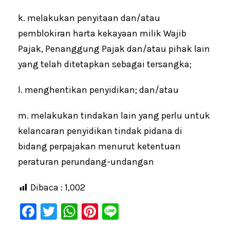
k. melakukan penyitaan dan/atau
pemblokiran harta kekayaan milik Wajib
Pajak, Penanggung Pajak dan/atau pihak lain
yang telah ditetapkan sebagai tersangka;
l. menghentikan penyidikan; dan/atau
m. melakukan tindakan lain yang perlu untuk
kelancaran penyidikan tindak pidana di
bidang perpajakan menurut ketentuan
peraturan perundang-undangan
Dibaca :
1,002
F
T
W
Pi
Li
a
wi
h
nt
n