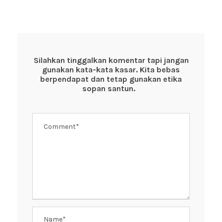
c
tt
at
er
e
e
er
s
e
b
A
st
o
p
Silahkan tinggalkan komentar tapi jangan
gunakan kata-kata kasar. Kita bebas
o
p
berpendapat dan tetap gunakan etika
k
sopan santun.