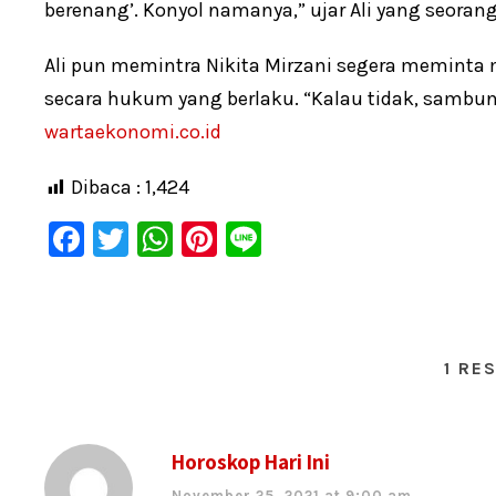
berenang’. Konyol namanya,” ujar Ali yang seoran
Ali pun memintra Nikita Mirzani segera meminta m
secara hukum yang berlaku. “Kalau tidak, sambung
wartaekonomi.co.id
Dibaca :
1,424
F
T
W
Pi
Li
a
wi
h
nt
n
c
tt
at
er
e
e
er
s
e
1 RE
b
A
st
o
p
o
p
Horoskop Hari Ini
k
November 25, 2021 at 9:00 am