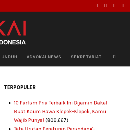
UNDUH
ADVOKAI NEWS
SEKRETARIAT
TERPOPULER
10 Parfum Pria Terbaik Ini Dijamin Bakal
Buat Kaum Hawa Klepek-Klepek, Kamu
Wajib Punya!
(809,667)
Tata Urutan Peraturan Perundang-