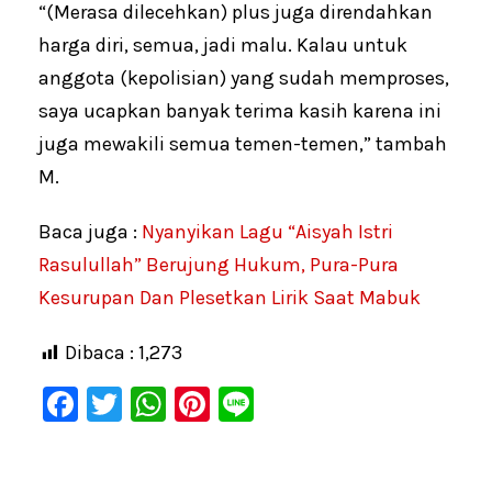
“(Merasa dilecehkan) plus juga direndahkan
harga diri, semua, jadi malu. Kalau untuk
anggota (kepolisian) yang sudah memproses,
saya ucapkan banyak terima kasih karena ini
juga mewakili semua temen-temen,” tambah
M.
Baca juga :
Nyanyikan Lagu “Aisyah Istri
Rasulullah” Berujung Hukum, Pura-Pura
Kesurupan Dan Plesetkan Lirik Saat Mabuk
Dibaca :
1,273
F
T
W
Pi
Li
a
wi
h
nt
n
c
tt
at
er
e