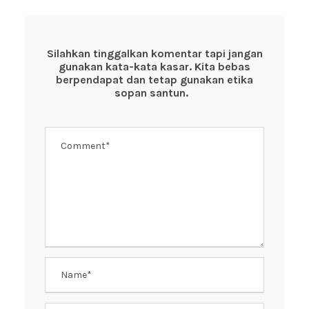
e
er
s
e
b
A
st
o
p
Silahkan tinggalkan komentar tapi jangan
gunakan kata-kata kasar. Kita bebas
o
p
berpendapat dan tetap gunakan etika
k
sopan santun.