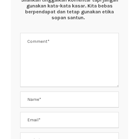
o
p
gunakan kata-kata kasar. Kita bebas
o
p
berpendapat dan tetap gunakan etika
k
sopan santun.