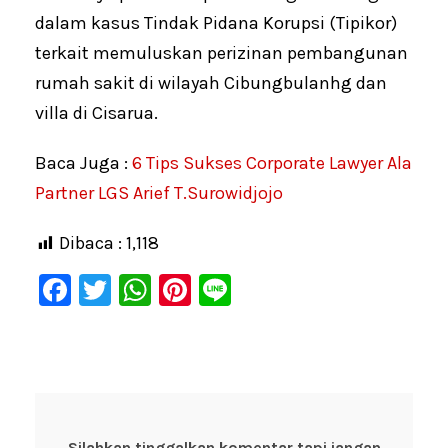
dalam kasus Tindak Pidana Korupsi (Tipikor)
terkait memuluskan perizinan pembangunan
rumah sakit di wilayah Cibungbulanhg dan
villa di Cisarua.
Baca Juga :
6 Tips Sukses Corporate Lawyer Ala
Partner LGS Arief T.Surowidjojo
Dibaca :
1,118
F
T
W
Pi
Li
a
wi
h
nt
n
c
tt
at
er
e
e
er
s
e
b
A
st
Silahkan tinggalkan komentar tapi jangan