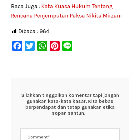
Baca Juga :
Kata Kuasa Hukum Tentang
Rencana Penjemputan Paksa Nikita Mirzani
Dibaca :
964
F
T
W
Pi
Li
a
wi
h
nt
n
c
tt
at
er
e
e
er
s
e
b
A
st
o
p
Silahkan tinggalkan komentar tapi jangan
gunakan kata-kata kasar. Kita bebas
o
p
berpendapat dan tetap gunakan etika
k
sopan santun.