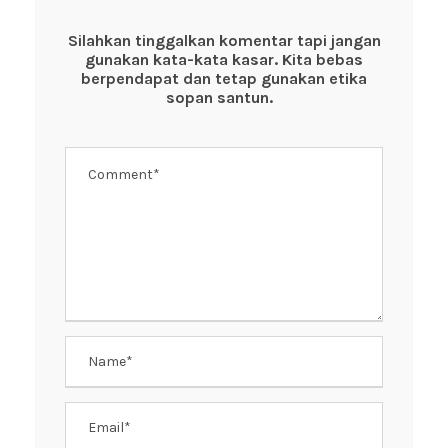
b
A
st
o
p
Silahkan tinggalkan komentar tapi jangan
gunakan kata-kata kasar. Kita bebas
o
p
berpendapat dan tetap gunakan etika
k
sopan santun.