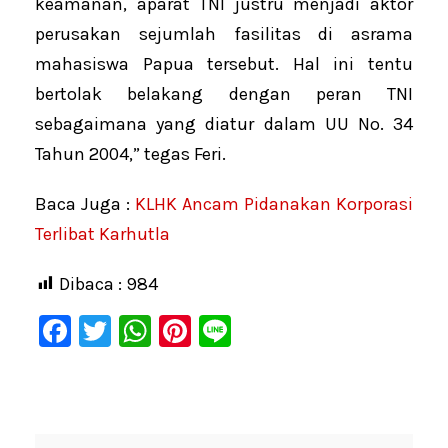
keamanan, aparat TNI justru menjadi aktor
perusakan sejumlah fasilitas di asrama
mahasiswa Papua tersebut. Hal ini tentu
bertolak belakang dengan peran TNI
sebagaimana yang diatur dalam UU No. 34
Tahun 2004,” tegas Feri.
Baca Juga :
KLHK Ancam Pidanakan Korporasi
Terlibat Karhutla
Dibaca :
984
F
T
W
Pi
Li
a
wi
h
nt
n
c
tt
at
er
e
e
er
s
e