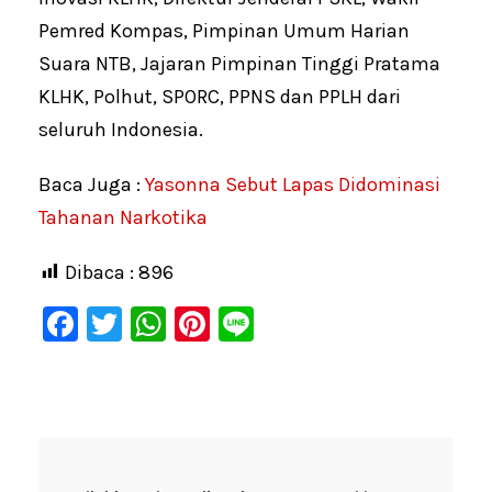
Pemred Kompas, Pimpinan Umum Harian
Suara NTB, Jajaran Pimpinan Tinggi Pratama
KLHK, Polhut, SPORC, PPNS dan PPLH dari
seluruh Indonesia.
Baca Juga :
Yasonna Sebut Lapas Didominasi
Tahanan Narkotika
Dibaca :
896
F
T
W
Pi
Li
a
wi
h
nt
n
c
tt
at
er
e
e
er
s
e
b
A
st