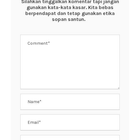
o
p
Silahkan tinggalkan komentar tapi jangan
gunakan kata-kata kasar. Kita bebas
o
p
berpendapat dan tetap gunakan etika
k
sopan santun.