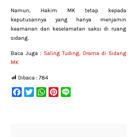
Namun, Hakim MK tetap kepada
keputusannya yang hanya menjamin
keamanan dan keselamatan saksi di ruang
sidang.
Baca Juga :
Saling Tuding, Drama di Sidang
MK
Dibaca :
784
F
T
W
Pi
Li
a
wi
h
nt
n
c
tt
at
er
e
e
er
s
e
b
A
st