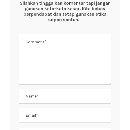
o
p
Silahkan tinggalkan komentar tapi jangan
gunakan kata-kata kasar. Kita bebas
o
p
berpendapat dan tetap gunakan etika
k
sopan santun.