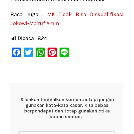
Baca Juga :
MK Tidak Bisa Diskualifikasi
Jokowi-Ma’ruf Amin
Dibaca :
824
F
T
W
Pi
Li
a
wi
h
nt
n
c
tt
at
er
e
e
er
s
e
b
A
st
o
p
Silahkan tinggalkan komentar tapi jangan
gunakan kata-kata kasar. Kita bebas
o
p
berpendapat dan tetap gunakan etika
k
sopan santun.