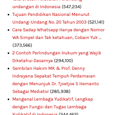
undangan di Indonesia
(547,234)
Tujuan Pendidikan Nasional Menurut
Undang-Undang No. 20 Tahun 2003
(521,141)
Cara Sadap Whatsapp Hanya dengan Nomor
WA Simpel dan Tak ketahuan, Cobain Yuk …
(373,566)
2 Contoh Perlindungan Hukum yang Wajib
Diketahui Dasarnya
(294,100)
Sembilan Hakim MK & Prof. Denny
Indrayana Sepakat Tempuh Perdamaian
dengan Menunjuk Dr. Tjoetjoe S Hernanto
Sebagai Mediator
(285,938)
Mengenal Lembaga Yudikatif, Lengkap
dengan Fungsi dan Tugas Lembaga
Yudikatif di Indonesia
(244,462)