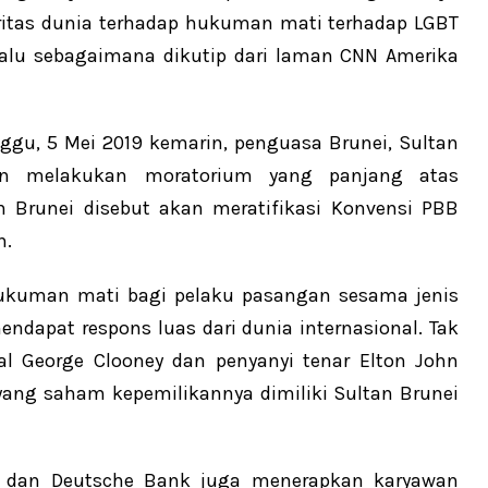
britas dunia terhadap hukuman mati terhadap LGBT
l lalu sebagaimana dikutip dari laman CNN Amerika
inggu, 5 Mei 2019 kemarin, penguasa Brunei, Sultan
an melakukan moratorium yang panjang atas
h Brunei disebut akan meratifikasi Konvensi PBB
n.
ukuman mati bagi pelaku pasangan sesama jenis
dapat respons luas dari dunia internasional. Tak
nal George Clooney dan penyanyi tenar Elton John
ang saham kepemilikannya dimiliki Sultan Brunei
n dan Deutsche Bank juga menerapkan karyawan