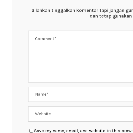
o
p
Silahkan tinggalkan komentar tapi jangan gu
o
p
dan tetap gunakan 
k
Save my name, email, and website in this brows