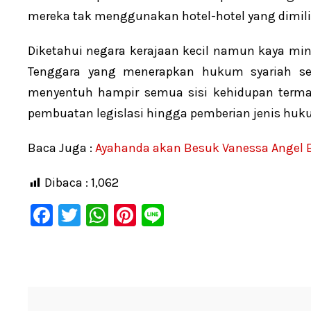
mereka tak menggunakan hotel-hotel yang dimilik
Diketahui negara kerajaan kecil namun kaya min
Tenggara yang menerapkan hukum syariah seca
menyentuh hampir semua sisi kehidupan term
pembuatan legislasi hingga pemberian jenis hu
Baca Juga :
Ayahanda akan Besuk Vanessa Angel 
Dibaca :
1,062
F
T
W
Pi
Li
a
wi
h
nt
n
c
tt
at
er
e
e
er
s
e
b
A
st