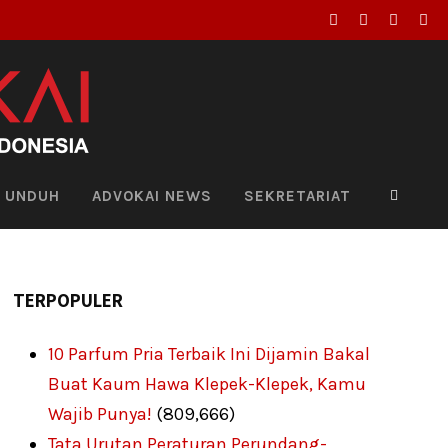
UNDUH
ADVOKAI NEWS
SEKRETARIAT
TERPOPULER
10 Parfum Pria Terbaik Ini Dijamin Bakal
Buat Kaum Hawa Klepek-Klepek, Kamu
Wajib Punya!
(809,666)
Tata Urutan Peraturan Perundang-