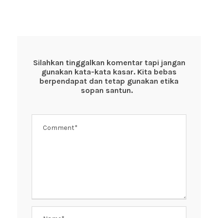
a
wi
h
nt
n
c
tt
at
er
e
e
er
s
e
b
A
st
o
p
Silahkan tinggalkan komentar tapi jangan
gunakan kata-kata kasar. Kita bebas
o
p
berpendapat dan tetap gunakan etika
k
sopan santun.